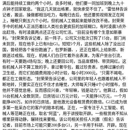
满后能持续工做约两个小时。良多时候，他们要一同加班到晚上九十
点钟才回家歇息。“我这几天就出格累，就快承受不住了。”雷怯林告诉
记者，搬运、操做都相当吃力，每晚归去后，他还要剪视频发正在网
上，睡眠只剩五六个小时。但机械人工做起来能够孜孜不倦。封荣荣
手中的机械人正派历着比人类社会更疯狂的加班糊口，有时凌晨3点外
出赶场，有时凌晨两点还正在公司忙活。“目前没有哪个生意如斯暴
利。”封荣荣告诉记者，前一阵子，公司又分批次订购了15台，部门尚
未到货，现在他手上已有8台G1。短短5个月，这些机械人除了没出过
国，曾经把各个省份跑遍了，包罗新疆、，还正在婚礼上给新郎、新
娘送过戒指。现在，机械人们白日忙着外出表演，为客户坐台引流，
有时一天要跑4场勾当；晚上还要回公司，当品宣模特、带货网红。这
些机械人并不算工致的手，拿过奢华包，戴过珍贵表，也捧过廉价的
卫生纸，而它们拍摄费用按小时计较，每小时2000元。“只需不竭电，
都正在工做形态。”封荣荣告诉记者，公司里的年轻人也跟着机械人不
断地转，只要实正在扛不住才去睡觉，大师每天只睡4个小时摆布，但
他并不感觉怠倦，反而感应兴奋，“年轻嘛，钱是动力”。他算过，假如
16台机械人全数到货，日房钱以1万元计较，一天能挣16万元，一个月
能挣480万。如许的日房钱，是他激光设备租赁费的数倍。G1已成为很
多第一批采办它的客户的赔本机械。正在，一家专注于人工智能、机
械人等范畴正在线，取名“阿蓝”，用于讲授取开辟。一些租赁商不知从
哪里获得动静，辗转找来要租。该公司相关担任人刘嘉（假名）告诉
记者，目前市场上可能只要200多台G1，另一半用于科研、开辟。现在