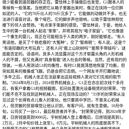
很少能看到遥控器的存正在。雷怯林上手操做后也发觉，G1跟本人的
等候有一些落差。当他把它从箱子里搬出来时，像正在扶持一位烂醉
如泥的人，“它的70斤比人的70斤沉多了”。它能做的动做并不多，也无
法进行语音对话，像个哑巴。它的脚步声也很响，以致于雷怯林担忧
楼下的邻人会赞扬。“有点笨手笨脚的感受。”雷怯林说，于是，他给人
生中的第一台机械人起名“笨笨”，并将其视为“电子家庭”。“它也像是
一个重生的婴儿，现正在可能相当于人类的两岁，刚好能够走。”有人
笑话他，是买了个铁疙瘩的“大冤种”，交了“智商税”；有人说，这是个
“有遥控器的大号玩具”；还有人问“能上山砍树吗”“能帮手带娃吗”，谜
底能否定的。话语间，良多人流显露对这个方才崭露头角的人形机械
人的不屑，但又充满对“具身智能”进入社会的等候。当然，还有现约的
惊骇。一些人用测试G1的均衡性，有时G1晃晃荡悠地恢复了均衡，但
突如其来的推搡或飞踹，仍是会把它击倒。一个网友半开打趣地说：
“多年之后，机械人坐正在法庭拿出这段视频人类对它们先祖的取节
制。”2024年8月21日，2024世界机械会上，G1正在亦庄初次线个多月
后，有客户拿着G1的视频截图，扣问处置激光设备租赁的封荣荣，“你
们能不克不及找到这种机械人，正在现场互动的？”33岁的封荣荣从没
见过这个长得有点儿像人的家伙。他只要高中学历，不曾关心机械
人，但灵敏的贸易嗅觉让他认识到，有客户问，就有生意做。10月中
旬，公司买了一台G1，最后租赁者并不多。”封荣荣记得，到2024年岁
尾，日房钱提高到9000元，宇树机械人登上春晚后，日房钱提高到1。
2万元，2月中旬价钱上涨至1。8万元。宇树机械人的热度居高不下，
封荣荣手中的G1档期严重。他几乎每天城市接到五六十通租赁电线