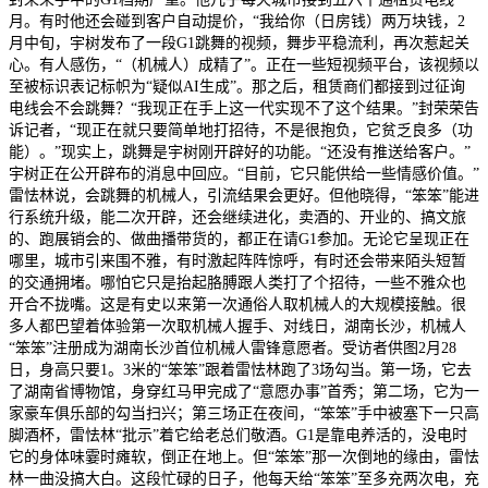
月。有时他还会碰到客户自动提价，“我给你（日房钱）两万块钱，2
月中旬，宇树发布了一段G1跳舞的视频，舞步平稳流利，再次惹起关
心。有人感伤，“（机械人）成精了”。正在一些短视频平台，该视频以
至被标识表记标帜为“疑似AI生成”。那之后，租赁商们都接到过征询
电线会不会跳舞？“我现正在手上这一代实现不了这个结果。”封荣荣告
诉记者，“现正在就只要简单地打招待，不是很抱负，它贫乏良多（功
能）。”现实上，跳舞是宇树刚开辟好的功能。“还没有推送给客户。”
宇树正在公开辟布的消息中回应。“目前，它只能供给一些情感价值。”
雷怯林说，会跳舞的机械人，引流结果会更好。但他晓得，“笨笨”能进
行系统升级，能二次开辟，还会继续进化，卖酒的、开业的、搞文旅
的、跑展销会的、做曲播带货的，都正在请G1参加。无论它呈现正在
哪里，城市引来围不雅，有时激起阵阵惊呼，有时还会带来陌头短暂
的交通拥堵。哪怕它只是抬起胳膊跟人类打了个招待，一些不雅众也
开合不拢嘴。这是有史以来第一次通俗人取机械人的大规模接触。很
多人都巴望着体验第一次取机械人握手、对线日，湖南长沙，机械人
“笨笨”注册成为湖南长沙首位机械人雷锋意愿者。受访者供图2月28
日，身高只要1。3米的“笨笨”跟着雷怯林跑了3场勾当。第一场，它去
了湖南省博物馆，身穿红马甲完成了“意愿办事”首秀；第二场，它为一
家豪车俱乐部的勾当扫兴；第三场正在夜间，“笨笨”手中被塞下一只高
脚酒杯，雷怯林“批示”着它给老总们敬酒。G1是靠电养活的，没电时
它的身体味霎时瘫软，倒正在地上。但“笨笨”那一次倒地的缘由，雷怯
林一曲没搞大白。这段忙碌的日子，他每天给“笨笨”至多充两次电，充