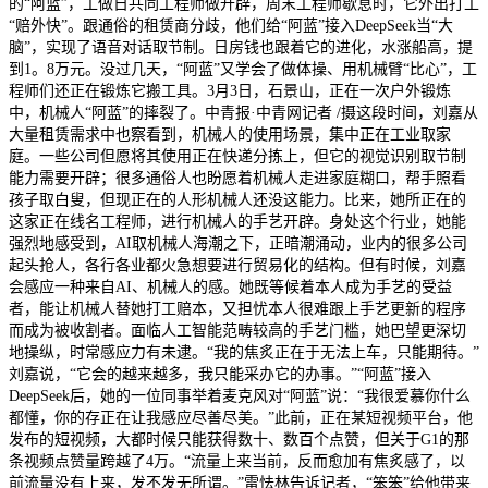
的“阿蓝”，工做日共同工程师做开辟，周末工程师歇息时，它外出打工
“赔外快”。跟通俗的租赁商分歧，他们给“阿蓝”接入DeepSeek当“大
脑”，实现了语音对话取节制。日房钱也跟着它的进化，水涨船高，提
到1。8万元。没过几天，“阿蓝”又学会了做体操、用机械臂“比心”，工
程师们还正在锻炼它搬工具。3月3日，石景山，正在一次户外锻炼
中，机械人“阿蓝”的摔裂了。中青报·中青网记者 /摄这段时间，刘嘉从
大量租赁需求中也察看到，机械人的使用场景，集中正在工业取家
庭。一些公司但愿将其使用正在快递分拣上，但它的视觉识别取节制
能力需要开辟；很多通俗人也盼愿着机械人走进家庭糊口，帮手照看
孩子取白叟，但现正在的人形机械人还没这能力。比来，她所正在的
这家正在线名工程师，进行机械人的手艺开辟。身处这个行业，她能
强烈地感受到，AI取机械人海潮之下，正暗潮涌动，业内的很多公司
起头抢人，各行各业都火急想要进行贸易化的结构。但有时候，刘嘉
会感应一种来自AI、机械人的感。她既等候着本人成为手艺的受益
者，能让机械人替她打工赔本，又担忧本人很难跟上手艺更新的程序
而成为被收割者。面临人工智能范畴较高的手艺门槛，她巴望更深切
地操纵，时常感应力有未逮。“我的焦炙正在于无法上车，只能期待。”
刘嘉说，“它会的越来越多，我只能采办它的办事。”“阿蓝”接入
DeepSeek后，她的一位同事举着麦克风对“阿蓝”说：“我很爱慕你什么
都懂，你的存正在让我感应尽善尽美。”此前，正在某短视频平台，他
发布的短视频，大都时候只能获得数十、数百个点赞，但关于G1的那
条视频点赞量跨越了4万。“流量上来当前，反而愈加有焦炙感了，以
前流量没有上来，发不发无所谓。”雷怯林告诉记者，“笨笨”给他带来