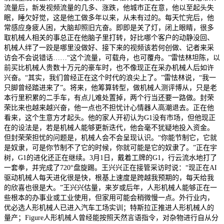
流量后，新发视频流量的几多、涨跌，他城市正在意，他以至起头失
眠，睡欠好觉，这是他工做多年以来，从未有过的。每天忙完后，他
常感应身疲人困，大脑却照旧亢奋。即即是关了灯，闭上眼睛，很多
取机械人相关的事总正在他脑子里打转，好比哪个客户的动静没回、
机械人绊了一跤是哪里没做好、接下来的视频该若何创做、记者来采
访会不会说错话……“这个流量，可载舟，也可覆舟。”雷怯林坦陈，以
前买比机械人贵数十万元的豪车时，也不像现正在采办机械人后如许
兴奋。“其实，我们曾经正在这个时代的浪尖上了。”雷怯林说，“我一
只脚曾经踏进来了”。将来，他筹算转型，做机械人测评博从，只是老
本行里积累的二手车，有点儿难处置掉，两个行当还要一路做。封荣
荣比来也越来越兴奋，他一点也不担忧计心情器人高潮退去。正在他
看来，这个生意方才起头。他的家人开初认为G1没有市场，但他现正
在的设法是，若是机械人能够更新迭代，他会毫不犹疑地投入资金。
但封荣荣担忧的问题是，机械人会不会呈现认识。“你能节制它，它就
是奴隶，可是你节制不了它的时候，你就可能是它的奴隶了。”正在宇
树，G1的进化还正在继续。3月1日，戴着工牌的G1，行云流水地打了
一套拳，并完成了720°盘旋踢。王兴兴正在接管采访时说：“现正在AI
驱动机械人每天进化很是快，根基上速度是跨越我预期的，每天给我
的欣喜也很是大。”王兴兴估量，来岁或后年，人形机械人能够正在一
些根本的办事业或工业使用，但家用可能会稍微慢一点。外行业内，
优必选人形机械人已进入汽车工场实训；特斯拉正推进人形机械人的
量产；Figure人形机械人曾经能按照天然言语指令，对杂物进行自从分