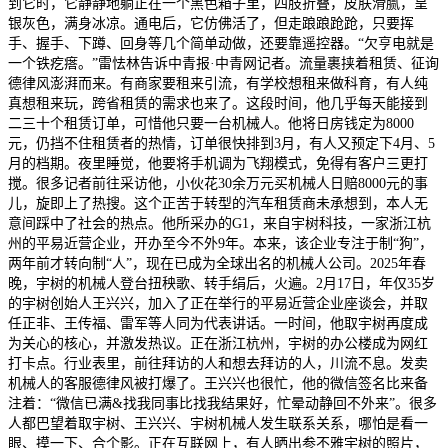
到它时，它静静地躺正在一个黑色箱子里，四肢折叠，皮肤滑腻，呈
银灰色，满身冰凉。通电后，它仿佛活了，但走踉踉跄跄，只要挥
手、握手、下蹲、回身等几个简单动做，还要靠遥控器。“欠亨电就是
一个铁疙瘩。”雷怯林告诉中青报·中青网记者。流量裹挟着租赁、征询
德律风澎湃而来。有商家要租来引流，有学校想租来做科育，有人纯
真想租来玩，跨省租赁的需求也来了。这段时间，他几乎每天能接到
二三十个租赁订单，可惜他只要一台机械人。他将日房钱定为8000
元，仍挡不住租赁者的热情，订单很快排到3月，有人又预定下4月、5
月的档期。夜里睡觉，他要将手机调为飞翔模式，免得有客户三更打
搅。很多记者前往采访他，小伙花30余万元买机械人日赔8000元的事
儿，旋即上了热搜。这个正苦于转型的汽车租赁商未承想到，本人无
意间踩中了社会的热点。他所采办的G1，来自宇树科技，一家浙江杭
州的平易近营企业，开办至今不外9年。本来，该企业专注于制“狗”，
两年前才转向制“人”，现在已成为全球出名的机械人公司。2025年春
晚，宇树的机械人登台扭秧歌、转手绢后，火遍。2月17日，年仅35岁
的宇树创始人王兴兴，加入了正在举行的平易近营企业座谈会，并取
任正非、王传福、雷军等人同为代表讲话。一时间，他取宇树再度成
为关心的核心，并激发热议。正在浙江杭州，宇树的办公楼成为网红
打卡点。行业表里，前往拜访的人和想去拜访的人，川流不息。发卖
机械人的客服德律风被打爆了。王兴兴也很忙，他的微信签名比来备
注着：“微信已满&找我同事比找我结果好，忙晕动静回不外来”。很多
人都巴望着取宇树、王兴兴、宇树机械人发生联系关系，哪怕是看一
眼、摸一下、合个影。正在互联网上，有人晒出参不雅宇树的照片，