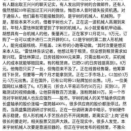
有人翻出取王兴兴的聊天记实，有人发出同宇树的合做邮件，还有人
俄然想起10年前加过王兴兴的微信，悔怨本人昔时错失投资机遇。对
于通俗人，他们最有可能接触到的，是宇树的机械人、机械狗。于
是，那些本来不火的，借着宇树也火了。正在这一波机械人高潮到来
前，年轻人雷怯林就寄望到了宇树的机械人。从小就爱看机甲动画、
胡想具有一台机械人的他，衡量再三，正在客岁12月花31。9万元，订
购了一台可以或许进行二次开辟的G1。G1是宇树的第二款人形机械
人，能完成敲核桃、开瓶盖、2米/秒的小跑等动做。“其时次要是想买
来本人玩。”雷怯林告诉记者，他想过用于租赁，但没想到租赁需求如
斯兴旺。雷怯林算过，日房钱按8000元来算，只需出租40天，买机械
人的成本就能够赔回来。有的租赁商，已把G1的日房钱提高到1。8万
元。他悔怨只买了一台，但悔怨来不及了。正在线曾经售罄，他筹算
线下补货，但要等一两个月才能拿到货。正在二手市场上，G1加价3万
元-5万元出售。正在国外，已有公司将G1贴牌加价出售。1月，一位美
国网红从播花了6。8万美元（折合人平易近币约50万元）买到G1，开
箱测试的视频曲播，让他获得数百万流量，涨粉跨越10万。另一个市
场对宇树机械人也反应强烈——股市。宇树机械人的关节轴承供应商
长盛轴承的股价涨幅一度跨越400%，很多供应商的股价都涨停过。然
而，当高盛集团调研过宇树后，正在一份调研演讲中暗示，宇树硬件
表示稳健，但人形机械人手艺拐点仍不开阔爽朗，距离实正“上岗”还有
很长的要走时，相关股票又回声大跌。正在现实中，很多人发觉，本
来宇树机械人次要是靠遥控器的，但正在宇树发布的视频里，不雅众