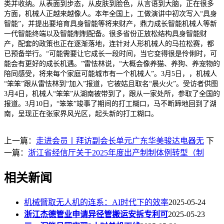
类并收纳。从表面到步态，从皮肤到脸色，从言语到大脑，正在很多
方面，机械人正越来越像人。本年全国上，工做演讲中初次写入“具身
智能”，并提出要培育具身智能等将来财产，鼎力成长智能机械人等新
一代智能终端以及智能制制配备。很多省份正放松结构具身智能财
产，配套的政策也正在逐渐落地，连针对人形机械人的马拉松赛，都
已预备举行。“可能需要让它成长一段时间，当它变得很是伶俐时，可
能会有更好的成长机遇。”雷怯林说，“大概会像养猫、养狗、养宠物的
陪同感受，将来每个家庭可能城市有一个机械人”。3月5日，，机械人
“笨笨”跟从雷怯林到“加入”报道，它被姑且取名“晨火火”。受访者供图
3月4日，机械人“笨笨”从湖南被带到了，跟从一家处所，参取了全国的
报道。3月10日，“笨笨”竣事了期间的打工糊口，马不断蹄地回到了湖
南，呈现正在张家界风光区，起头新的打工糊口。
上一篇：
走进会员丨拜访副会长单元广东华美骏达电器无
下
一篇：
浙江省经信厅关于2025年度出产制制体例转型（制
相关新闻
机械臂取无人机的连系：AI时代下的效率
2025-05-24
浙江杰德管业申请异径管搬运安拆专利可
2025-05-23