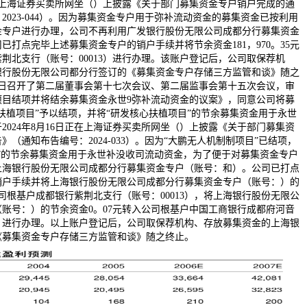
日正在上海证券买卖所网坐（）上披露《关于部门募集资金专户销户完成的通
2023-044）。因为募集资金专户用于弥补流动资金的募集资金已按利用
金专户进行办理，公司不再利用广发银行股份无限公司成都分行募集资金
司已打点完毕上述募集资金专户的销户手续并将节余资金181，970。35元
荆北支行（账号：00013）进行办理。该账户登记后，公司取保荐机
银行股份无限公司都分行签订的《募集资金专户存储三方监管和谈》随之
月25日召开了第二届董事会第十七次会议、第二届监事会第十五次会议，审
项目结项并将结余募集资金永世9弥补流动资金的议案》，同意公司将募
扶植项目”予以结项，并将“研发核心扶植项目”的节余募集资金用于永世
2024年8月16日正在上海证券买卖所网坐（）上披露《关于部门募集资
（通知布告编号：2024-033）。因为“大鹏无人机制制项目”已结项，
”的节余募集资金用于永世补没收司流动资金，为了便于对募集资金专户
上海银行股份无限公司成都分行募集资金专户（账号：和）。公司已打点
销户手续并将上海银行股份无限公司成都分行募集资金专户（账号：）的
公司根基户成都银行紫荆北支行（账号：00013），将上海银行股份无限公
账号：）的节余资金0。07元转入公司根基户中国工商银行成都府河音
5）进行办理。以上账户登记后，公司取保荐机构、存放募集资金的上海银
《募集资金专户存储三方监管和谈》随之终止。