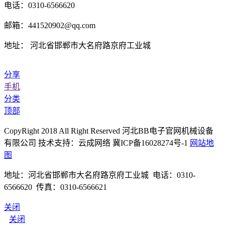
电话：0310-6566620
邮箱：441520902@qq.com
地址： 河北省邯郸市大名府路京府工业城
分享
手机
分类
顶部
CopyRight 2018 All Right Reserved 河北BB电子官网机械设备
有限公司 技术支持：云成网络 冀ICP备16028274号-1
网站地
图
地址：河北省邯郸市大名府路京府工业城 电话：0310-
6566620 传真：0310-6566621
关闭
关闭