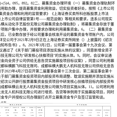
(3)+(4)-(5)4，095，892。82二、募集资金办理环境（一）募集资金办理轨制环
利用取办理，提高募集资金利用效益，切实投资者好处，按照《上市公司
募集资金办理和利用的监管要求》《上海证券买卖所科创板股票上市法
所上市公司自律监管第1号——规范运做》等相关和要求，连系公司现实
纵横从动化手艺股份无限公司募集资金办理轨制》，将募集资金存放于董
专项账户集中办理，并按要求办理和利用募集资金。6。（二）募集资金
账后，已全数存放于经公司董事会核准开设的募集资金专项账户内，公司
详见公司于2021年2月9日正在上海证券买卖所网坐（）上披露的《初次
知布告书》。8。2021年3月2日，公司第一届董事会第十九次会议、第
审议通过了《关于部门募投项目添加实施从体的议案》，同意新增全资子
技无限公司为“研发核心扶植项目”的实施从体。9。同时，会议审议通
资金向全资子公司供给无息告贷实施募投项目标议案》，同意公司利用募
成都纵横鹏飞科技无限司、成都纵横大鹏无人机科技无限公司供给无息告
于2023年4月27日召开第二届董事会第十三次会议、第二届监事会第十
关于部门募集资金投资项目内部投资布局调整、耽误实施期并添加实施从
整初次公开辟行股票募集资金投资项目中研发核心扶植项目标内部投资布
成都纵横云龙无人机科技无限公司做为项目实施从体。11。公司将利用
云龙无人机科技无限公司进行增资、告贷等体例用于实施募投项目，同时
资金专户并授权公司办理层打点开立募集资金专户及签订监管和谈。