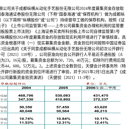
公司关于成都纵横从动化手艺股份无限公司2024年度募集资金存放取
泰海通证券股份无限公司（下称“国泰海通”或“保荐机构”）做为成都纵
（以下简称“纵横股份”或“公司”）持续督导工做的保荐机构，按照《证
法子》《上市公司监管第2号——上市公司募集资金办理和利用的监管要
创板股票上市法则》《上海证券买卖所科创板上市公司自律监管第1号
纵横股份2024年度募集资金的存放取现实利用环境进行了审慎核查，具
集资金根基环境（一）现实募集资金金额、资金到位时间按照中国证券监
1月13日出具的《关于同意成都纵横从动化手艺股份无限公司初次公开辟行
可〔2021〕110号），公司获准向社会公开辟行人平易近币通俗股（A
为23。16元/股，募集资金总额为50，720。40万元；扣除刊行费用后现
币44，600。52万元。2。上述资金已全数到位，天健会计师事务所（特
开辟行新股的资金到位环境进行了审验，并于2021年2月5日出具了《成
司募集资金验资演讲》（天健验〔2021〕11-3号）。