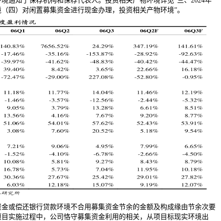
境通知了保荐机构和保荐代表人。投资相关产物环境详见“三、2024年
境（四）对闲置募集资金进行现金办理，投资相关产物环境”。
资金或偿还银行贷款环境不合用募集资金节余的金额及构成缘由节余次要
项目实施过程中，公司恪守募集资金利用的相关，从项目标现实环境出