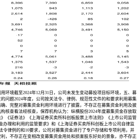
用环境截至2024年12月31日，公司未发生变动募投项目标环境，五、募
的问题2024年度，公司按关法令、律例、规范性文件的和要求利用募集
精确、完整对募集资金利用环境进行了披露，不存正在募集资金利用及披
构核查看法经核查，保荐机构认为：纵横股份2024年度募集资金存放取
法》《证券法》《上海证券买卖所科创板股票上市法则》《上市公司监管
资金办理和利用的监管要求》和《上海证券买卖所科创板上市公司自律监
法令律例的和10要求，公司对募集资金进行了专户存储和专项利用，并
权利，不存正在变相改变募集资金用处和损害股东好处的景象，亦不存正