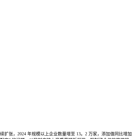
，2024 年规模以上企业数量增至 13。2 万家，添加值同比增加