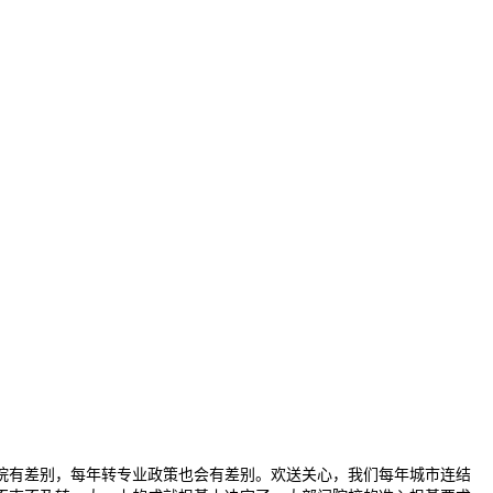
有差别，每年转专业政策也会有差别。欢送关心，我们每年城市连结