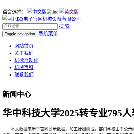
语言选择：
搜 索
导航菜单
Toggle navigation
网站首页
关于我们
机械自动化
机械百科
联系我们
新闻中心
华中科技大学2025转专业795
本文数据来历于官网公示数据，加工拾掇而成，部门学校由于公示问