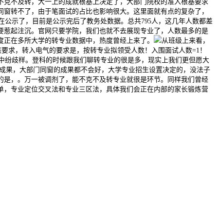
不克不及转，大一上的成就根基上决定了，大部门院校的准入根基要求
同窗转不了，由于笔面试的占比也影响很大。这里面就有点的复杂了，
正在公示了，目前是公示完后了教务处数据。总共795人，这几年人数都差
师要惹起注沉。官网只要学院，我们也就不去展现专业了，人数最多的是
热度正在多所大学的转专业数据中，热度曾经上来了。
从班级上来看，
要求，转入电气的要求是，按转专业拟领受人数！入围面试人数=1！
中纷歧样。登科的时候跟我们聊转专业的很是多，现实上我们更但愿大
的成果，大部门同窗的成果都不会好，大学专业招生设置决定的，没法子
的是，。万一被调剂了，能不克不及转专业就很是环节。同样我们曾经
单，专业定位交叉法和专业三区法，具体我们会正在内部的家长锻炼营