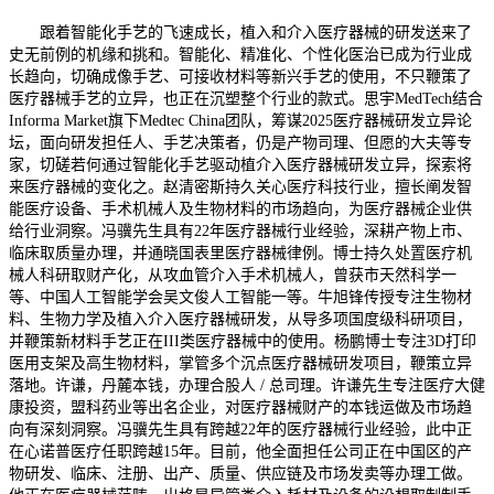
跟着智能化手艺的飞速成长，植入和介入医疗器械的研发送来了
史无前例的机缘和挑和。智能化、精准化、个性化医治已成为行业成
长趋向，切确成像手艺、可接收材料等新兴手艺的使用，不只鞭策了
医疗器械手艺的立异，也正在沉塑整个行业的款式。思宇MedTech结合
Informa Market旗下Medtec China团队，筹谋2025医疗器械研发立异论
坛，面向研发担任人、手艺决策者，仍是产物司理、但愿的大夫等专
家，切磋若何通过智能化手艺驱动植介入医疗器械研发立异，探索将
来医疗器械的变化之。赵清密斯持久关心医疗科技行业，擅长阐发智
能医疗设备、手术机械人及生物材料的市场趋向，为医疗器械企业供
给行业洞察。冯骥先生具有22年医疗器械行业经验，深耕产物上市、
临床取质量办理，并通晓国表里医疗器械律例。博士持久处置医疗机
械人科研取财产化，从攻血管介入手术机械人，曾获市天然科学一
等、中国人工智能学会吴文俊人工智能一等。牛旭锋传授专注生物材
料、生物力学及植入介入医疗器械研发，从导多项国度级科研项目，
并鞭策新材料手艺正在III类医疗器械中的使用。杨鹏博士专注3D打印
医用支架及高生物材料，掌管多个沉点医疗器械研发项目，鞭策立异
落地。许谦，丹麓本钱，办理合股人 / 总司理。许谦先生专注医疗大健
康投资，盟科药业等出名企业，对医疗器械财产的本钱运做及市场趋
向有深刻洞察。冯骥先生具有跨越22年的医疗器械行业经验，此中正
在心诺普医疗任职跨越15年。目前，他全面担任公司正在中国区的产
物研发、临床、注册、出产、质量、供应链及市场发卖等办理工做。