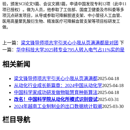
验，颁发SCI论文9篇、会议文摘3篇，申请中国发现专利12项（此中11
项已授权）。做为人员，他参取了工信部、国度卫健委及市科委等多
项沉点研发项目，从导或参取可降解胆道支架、中小管径人工血管、
医用高量聚乳酸衍生物、精准医疗可降解血管支架等项目标研发工
做。
上一篇：
梁文锋导师项志宇引关心小我从页满满都是对团
下
一篇：
华中科技大学2025转专业795人转入电气占11%实的是
相关新闻
梁文锋导师项志宇引关心小我从页满满都
2025-04-18
从动化行业成长新篇章：2024中国从动化学
2025-04-18
中国科学家成功研发做物聪慧育种新算法
2025-04-18
改名！中国科学院从动化所模式识别尝试
2025-03-31
2024年越南工业制制业的出口数据统计取阐
2025-03-30
栏目导航