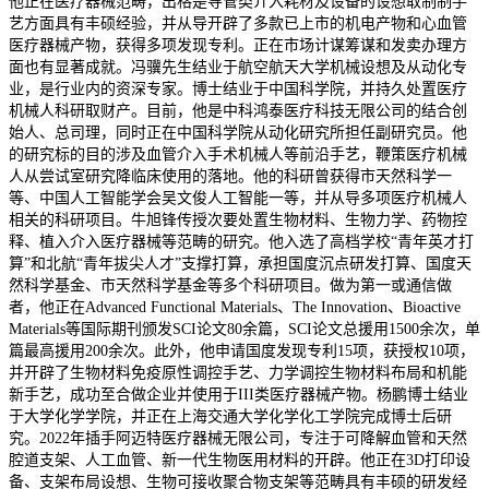
他正在医疗器械范畴，出格是导管类介入耗材及设备的设想取制制手
艺方面具有丰硕经验，并从导开辟了多款已上市的机电产物和心血管
医疗器械产物，获得多项发现专利。正在市场计谋筹谋和发卖办理方
面也有显著成就。冯骥先生结业于航空航天大学机械设想及从动化专
业，是行业内的资深专家。博士结业于中国科学院，并持久处置医疗
机械人科研取财产。目前，他是中科鸿泰医疗科技无限公司的结合创
始人、总司理，同时正在中国科学院从动化研究所担任副研究员。他
的研究标的目的涉及血管介入手术机械人等前沿手艺，鞭策医疗机械
人从尝试室研究降临床使用的落地。他的科研曾获得市天然科学一
等、中国人工智能学会吴文俊人工智能一等，并从导多项医疗机械人
相关的科研项目。牛旭锋传授次要处置生物材料、生物力学、药物控
释、植入介入医疗器械等范畴的研究。他入选了高档学校“青年英才打
算”和北航“青年拔尖人才”支撑打算，承担国度沉点研发打算、国度天
然科学基金、市天然科学基金等多个科研项目。做为第一或通信做
者，他正在Advanced Functional Materials、The Innovation、Bioactive
Materials等国际期刊颁发SCI论文80余篇，SCI论文总援用1500余次，单
篇最高援用200余次。此外，他申请国度发现专利15项，获授权10项，
并开辟了生物材料免疫原性调控手艺、力学调控生物材料布局和机能
新手艺，成功至合做企业并使用于III类医疗器械产物。杨鹏博士结业
于大学化学学院，并正在上海交通大学化学化工学院完成博士后研
究。2022年插手阿迈特医疗器械无限公司，专注于可降解血管和天然
腔道支架、人工血管、新一代生物医用材料的开辟。他正在3D打印设
备、支架布局设想、生物可接收聚合物支架等范畴具有丰硕的研发经