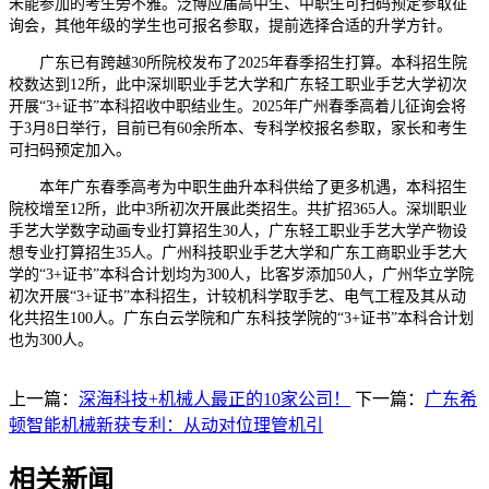
未能参加的考生旁不雅。泛博应届高中生、中职生可扫码预定参取征
询会，其他年级的学生也可报名参取，提前选择合适的升学方针。
广东已有跨越30所院校发布了2025年春季招生打算。本科招生院
校数达到12所，此中深圳职业手艺大学和广东轻工职业手艺大学初次
开展“3+证书”本科招收中职结业生。2025年广州春季高着儿征询会将
于3月8日举行，目前已有60余所本、专科学校报名参取，家长和考生
可扫码预定加入。
本年广东春季高考为中职生曲升本科供给了更多机遇，本科招生
院校增至12所，此中3所初次开展此类招生。共扩招365人。深圳职业
手艺大学数字动画专业打算招生30人，广东轻工职业手艺大学产物设
想专业打算招生35人。广州科技职业手艺大学和广东工商职业手艺大
学的“3+证书”本科合计划均为300人，比客岁添加50人，广州华立学院
初次开展“3+证书”本科招生，计较机科学取手艺、电气工程及其从动
化共招生100人。广东白云学院和广东科技学院的“3+证书”本科合计划
也为300人。
上一篇：
深海科技+机械人最正的10家公司！
下一篇：
广东希
顿智能机械新获专利：从动对位理管机引
相关新闻