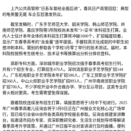
上汽公共高管称“日系车曾经全面后进”，春风日产高管回怼：典型
的龟笑鳖无尾 车企互怼激发热议。
截至发稿时，广东手艺师范大学、韶关学院、韩山师范学院、岭
南师范学院、嘉应学院等5所院校尚未发布“3+证书”本科招生打算。业
内人士估计本年全体的本科招生打算将冲破1600个，扩招幅度较着，
显示广东春季高考的“含金量”逐年提拔。手握较高文化成就的中职生如
想冲刺本科，需别的参取各个学校3月零丁举行的技术测试。届时，本
科院校按照考生统考分、技术证书等换算出分析分择优登科。
高职专科方面，深圳城市职业学院初次插手春季高考招生行列，
共有5个招生专业，打算招生470人。深圳消息职业手艺学院扩招144
人。广东机电职业手艺学院本年扩招500人，广东工贸职业手艺学院扩
招360人，中山火炬职业手艺学院扩招893人，广州华南商贸职业学院
扩招700人。不少学校开设中外合做办学、学分互认项目，这类专业的
膏火相对更高，考生需寄望免得误报。
跟着院校连续发布招生打算，填报意愿将于3月中下旬进行。2025
年广州春季高着儿征询会将于3月8日正在广州报业文化核心北广场举
行，现已吸引全省60余所各类高档学校报名参取。征询会搭建宣讲舞
台，拟邀请市招办专家、资深职教研究者、生活生计规划导师等解读
春季高考升学政策，并通过广州日报平台对宣讲进行及时曲播，便利