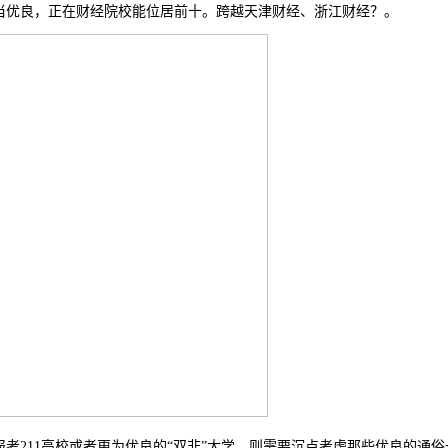
优良，正在财经院校能位居前十。跨越天津财经、浙江财经？。
211高校或者更为优良的“双非”大学，则需要沉点考虑那些优良的通俗