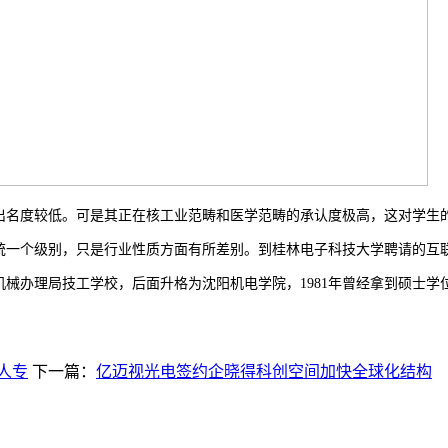
名度较低。可是其正在核工业范畴和医学范畴的承认度极高，这对学生
一个级别，只是行业性质方面有所差别。到桂林电子科技大学聘请的互
办理局技工学校，后面升格为沈阳机电学院，1981年曾经拿到硕士学位
人专
下一篇：
亿迈视光电签约企晓得科创空间加快全球化结构