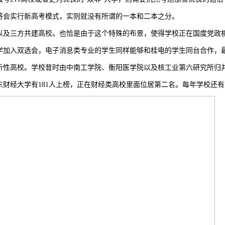
将会实行新高考模式，实则就没有所谓的一本和二本之分。
及三方共建高校。也恰是由于这个特殊的布景，使得学校正在国度党政机
加入双选会，电子消息类专业的学生同样能够和桂电的学生同台合作，最
性高校。学校昔时由中南工学院、衡阳医学院以及核工业第六研究所归并
财经大学有181人上榜，正在财经类高校里面位居第二名。每年学校还