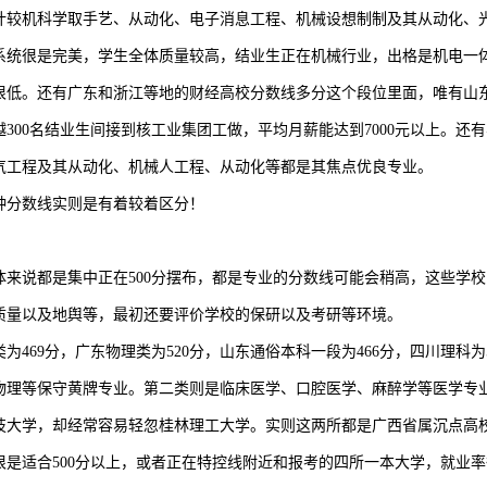
较机科学取手艺、从动化、电子消息工程、机械设想制制及其从动化、光
统很是完美，学生全体质量较高，结业生正在机械行业，出格是机电一
低。还有广东和浙江等地的财经高校分数线多分这个段位里面，唯有山
0名结业生间接到核工业集团工做，平均月薪能达到7000元以上。还
工程及其从动化、机械人工程、从动化等都是其焦点优良专业。
分数线实则是有着较着区分！
说都是集中正在500分摆布，都是专业的分数线可能会稍高，这些学校
量以及地舆等，最初还要评价学校的保研以及考研等环境。
69分，广东物理类为520分，山东通俗本科一段为466分，四川理科为5
理等保守黄牌专业。第二类则是临床医学、口腔医学、麻醉学等医学专业
大学，却经常容易轻忽桂林理工大学。实则这两所都是广西省属沉点高校
适合500分以上，或者正在特控线附近和报考的四所一本大学，就业率