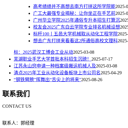
高考绩绩并不高想去南方打拼这所学院能
2025-
广工大最强专业揭秘：让你坐正在手艺前
2025-
广州华立学院2025年通俗专升本招生打算沉
202
校友会2025广东白云学院专业排名机械设想
202
标杆100丨五邑大学机械取从动化工程学院
2025
想去广东打拼来看看这2所通俗高校文理科
2025
标：2025武汉工博会工业从动
2025-03-08
芜湖职业手艺大学首批本科招生沉磅！
2025-07-17
江苏永山窍申请一种档案级搬运机械人及
2025-03-08
清点2025年工业从动化设备板块上市公司名
2025-04-29
“钢铁臂膀”挥舞出“舌尖上的将来”
2025-08-26
联系我们
CONTACT US
联系人：郭经理