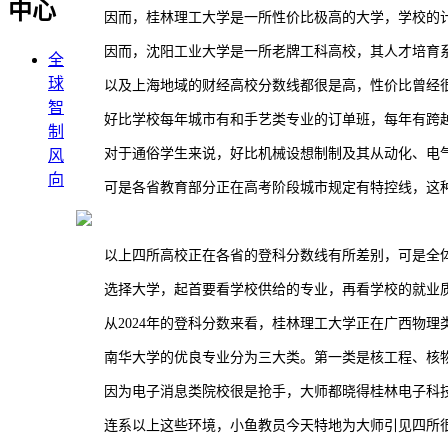
中心
因而，桂林理工大学是一所性价比极高的大学，学校的计
因而，沈阳工业大学是一所老牌工科高校，其人才培育系
全
球
以及上海地域的财经高校分数线都很是高，性价比曾经很
智
好比学校每年城市有和手艺类专业的订单班，每年有跨越30
制
对于通俗学生来说，好比机械设想制制及其从动化、电气
风
向
可是各省教育部分正在高考阶段城市规定有特控线，这种
以上四所高校正在各省的登科分数线有所差别，可是全体来
选择大学，起首要看学校供给的专业，再看学校的就业质
从2024年的登科分数来看，桂林理工大学正在广西物理类为4
南华大学的优良专业分为三大类。第一类是核工程、核物
因为电子消息类院校很是抢手，大师都晓得桂林电子科技
连系以上这些环境，小鱼教员今天特地为大师引见四所很是