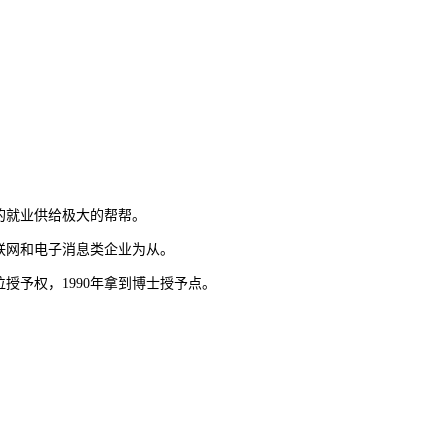
的就业供给极大的帮帮。
联网和电子消息类企业为从。
授予权，1990年拿到博士授予点。