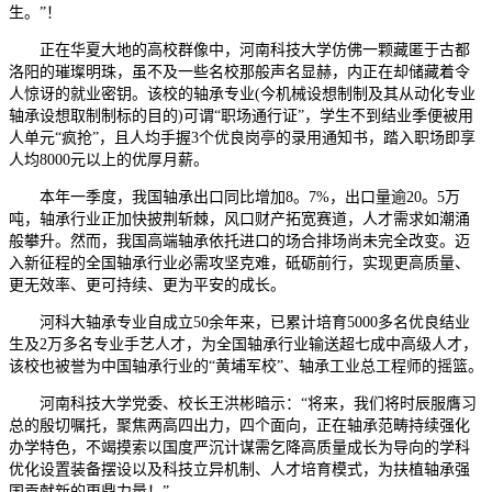
生。”！
正在华夏大地的高校群像中，河南科技大学仿佛一颗藏匿于古都
洛阳的璀璨明珠，虽不及一些名校那般声名显赫，内正在却储藏着令
人惊讶的就业密钥。该校的轴承专业(今机械设想制制及其从动化专业
轴承设想取制制标的目的)可谓“职场通行证”，学生不到结业季便被用
人单元“疯抢”，且人均手握3个优良岗亭的录用通知书，踏入职场即享
人均8000元以上的优厚月薪。
本年一季度，我国轴承出口同比增加8。7%，出口量逾20。5万
吨，轴承行业正加快披荆斩棘，风口财产拓宽赛道，人才需求如潮涌
般攀升。然而，我国高端轴承依托进口的场合排场尚未完全改变。迈
入新征程的全国轴承行业必需攻坚克难，砥砺前行，实现更高质量、
更无效率、更可持续、更为平安的成长。
河科大轴承专业自成立50余年来，已累计培育5000多名优良结业
生及2万多名专业手艺人才，为全国轴承行业输送超七成中高级人才，
该校也被誉为中国轴承行业的“黄埔军校”、轴承工业总工程师的摇篮。
河南科技大学党委、校长王洪彬暗示：“将来，我们将时辰服膺习
总的殷切嘱托，聚焦两高四出力，四个面向，正在轴承范畴持续强化
办学特色，不竭摸索以国度严沉计谋需乞降高质量成长为导向的学科
优化设置装备摆设以及科技立异机制、人才培育模式，为扶植轴承强
国贡献新的更鼎力量！”。