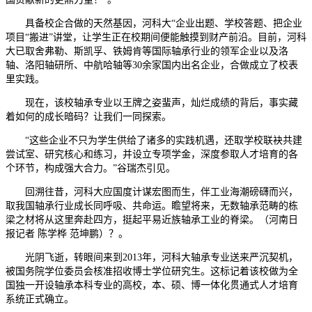
具备校企合做的天然基因，河科大“企业出题、学校答题、把企业
项目“搬进”讲堂，让学生正在校期间便能触摸到财产前沿。目前，河科
大已取舍弗勒、斯凯孚、铁姆肯等国际轴承行业的领军企业以及洛
轴、洛阳轴研所、中航哈轴等30余家国内出名企业，合做成立了校表
里实践。
现在，该校轴承专业以王牌之姿蜚声，灿烂成绩的背后，事实藏
着如何的成长暗码？让我们一同探索。
“这些企业不只为学生供给了诸多的实践机遇，还取学校联袂共建
尝试室、研究核心和练习，并设立专项学金，深度参取人才培育的各
个环节，构成强大合力。”谷瑞杰引见。
回溯往昔，河科大应国度计谋宏图而生，伴工业海潮磅礴而兴，
取我国轴承行业成长同呼吸、共命运。瞻望将来，无数轴承范畴的栋
梁之材将从这里奔赴四方，挺起平易近族轴承工业的脊梁。（河南日
报记者 陈学桦 范坤鹏）？。
光阴飞逝，转眼间来到2013年，河科大轴承专业送来严沉契机，
被国务院学位委员会核准招收博士学位研究生。这标记着该校做为全
国独一开设轴承本科专业的高校，本、硕、博一体化贯通式人才培育
系统正式确立。