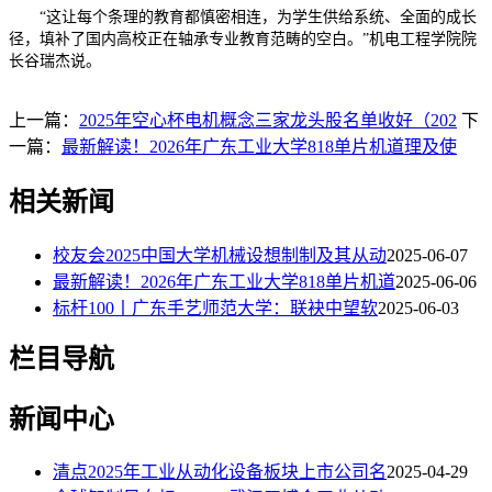
“这让每个条理的教育都慎密相连，为学生供给系统、全面的成长
径，填补了国内高校正在轴承专业教育范畴的空白。”机电工程学院院
长谷瑞杰说。
上一篇：
2025年空心杯电机概念三家龙头股名单收好（202
下
一篇：
最新解读！2026年广东工业大学818单片机道理及使
相关新闻
校友会2025中国大学机械设想制制及其从动
2025-06-07
最新解读！2026年广东工业大学818单片机道
2025-06-06
标杆100丨广东手艺师范大学：联袂中望软
2025-06-03
栏目导航
新闻中心
清点2025年工业从动化设备板块上市公司名
2025-04-29