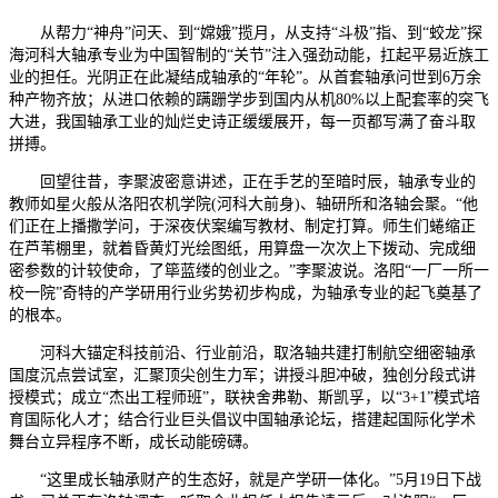
从帮力“神舟”问天、到“嫦娥”揽月，从支持“斗极”指、到“蛟龙”探
海河科大轴承专业为中国智制的“关节”注入强劲动能，扛起平易近族工
业的担任。光阴正在此凝结成轴承的“年轮”。从首套轴承问世到6万余
种产物齐放；从进口依赖的蹒跚学步到国内从机80%以上配套率的突飞
大进，我国轴承工业的灿烂史诗正缓缓展开，每一页都写满了奋斗取
拼搏。
回望往昔，李聚波密意讲述，正在手艺的至暗时辰，轴承专业的
教师如星火般从洛阳农机学院(河科大前身)、轴研所和洛轴会聚。“他
们正在上播撒学问，于深夜伏案编写教材、制定打算。师生们蜷缩正
在芦苇棚里，就着昏黄灯光绘图纸，用算盘一次次上下拨动、完成细
密参数的计较使命，了筚蓝缕的创业之。”李聚波说。洛阳“一厂一所一
校一院”奇特的产学研用行业劣势初步构成，为轴承专业的起飞奠基了
的根本。
河科大锚定科技前沿、行业前沿，取洛轴共建打制航空细密轴承
国度沉点尝试室，汇聚顶尖创生力军；讲授斗胆冲破，独创分段式讲
授模式；成立“杰出工程师班”，联袂舍弗勒、斯凯孚，以“3+1”模式培
育国际化人才；结合行业巨头倡议中国轴承论坛，搭建起国际化学术
舞台立异程序不断，成长动能磅礴。
“这里成长轴承财产的生态好，就是产学研一体化。”5月19日下战