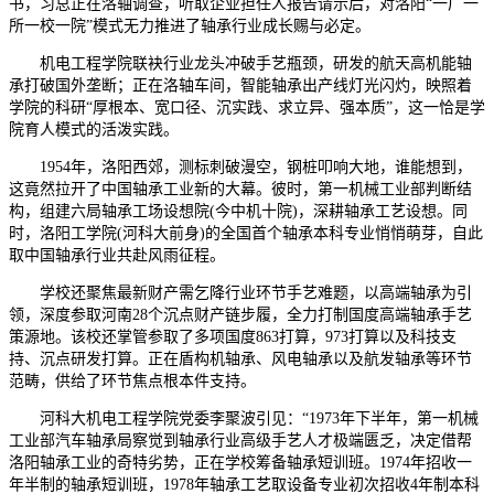
书，习总正在洛轴调查，听取企业担任人报告请示后，对洛阳“一厂一
所一校一院”模式无力推进了轴承行业成长赐与必定。
机电工程学院联袂行业龙头冲破手艺瓶颈，研发的航天高机能轴
承打破国外垄断；正在洛轴车间，智能轴承出产线灯光闪灼，映照着
学院的科研“厚根本、宽口径、沉实践、求立异、强本质”，这一恰是学
院育人模式的活泼实践。
1954年，洛阳西郊，测标刺破漫空，钢桩叩响大地，谁能想到，
这竟然拉开了中国轴承工业新的大幕。彼时，第一机械工业部判断结
构，组建六局轴承工场设想院(今中机十院)，深耕轴承工艺设想。同
时，洛阳工学院(河科大前身)的全国首个轴承本科专业悄悄萌芽，自此
取中国轴承行业共赴风雨征程。
学校还聚焦最新财产需乞降行业环节手艺难题，以高端轴承为引
领，深度参取河南28个沉点财产链步履，全力打制国度高端轴承手艺
策源地。该校还掌管参取了多项国度863打算，973打算以及科技支
持、沉点研发打算。正在盾构机轴承、风电轴承以及航发轴承等环节
范畴，供给了环节焦点根本件支持。
河科大机电工程学院党委李聚波引见：“1973年下半年，第一机械
工业部汽车轴承局察觉到轴承行业高级手艺人才极端匮乏，决定借帮
洛阳轴承工业的奇特劣势，正在学校筹备轴承短训班。1974年招收一
年半制的轴承短训班，1978年轴承工艺取设备专业初次招收4年制本科