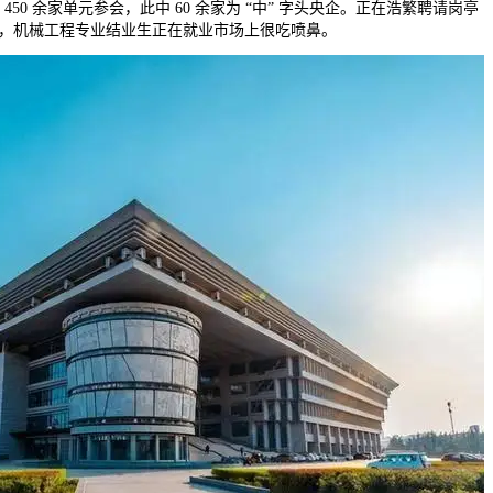
 450 余家单元参会，此中 60 余家为 “中” 字头央企。正在浩繁聘请岗亭
%，机械工程专业结业生正在就业市场上很吃喷鼻。