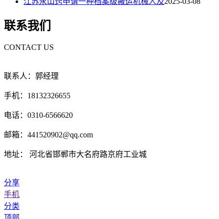
江苏永山窍申请一种档案级搬运机械人及
2025-03-08
联系我们
CONTACT US
联系人：郭经理
手机：18132326655
电话：0310-6566620
邮箱：441520902@qq.com
地址： 河北省邯郸市大名府路京府工业城
分享
手机
分类
顶部