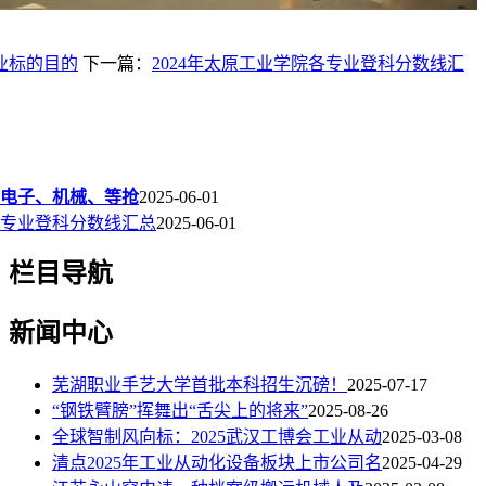
业标的目的
下一篇：
2024年太原工业学院各专业登科分数线汇
电子、机械、等抢
2025-06-01
各专业登科分数线汇总
2025-06-01
栏目导航
新闻中心
芜湖职业手艺大学首批本科招生沉磅！
2025-07-17
“钢铁臂膀”挥舞出“舌尖上的将来”
2025-08-26
全球智制风向标：2025武汉工博会工业从动
2025-03-08
清点2025年工业从动化设备板块上市公司名
2025-04-29