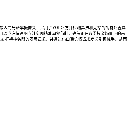
接入高分辩率摄像头，采用了YOLO 方针检测算法和先辈的视觉处置算
使其可以或许快速响应并实现精准动做节制，确保正在各类复杂场景下的高
 中的 Flask 框架控务器的网页请求，并通过串口通信将请求发送到机械手，从而