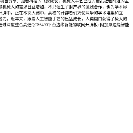
优良项目分享：跟着科技的飞速成长，机械人手艺已成为鞭策社会前进的主
能机械人的需求日益增加，不只催生了财产界的激烈合作，也为学术界
开辟中。正在本次大赛中，高校的开辟者们凭仗深挚的学术堆集和立
潜力。近年来，跟着人工智能手艺的迅猛成长，人类糊口获得了极大的
深度整合高通QCS6490平台边缘智能物联网开辟板+阿加犀边缘智能