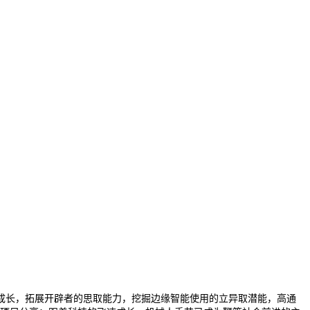
长，拓展开辟者的思取能力，挖掘边缘智能使用的立异取潜能，高通