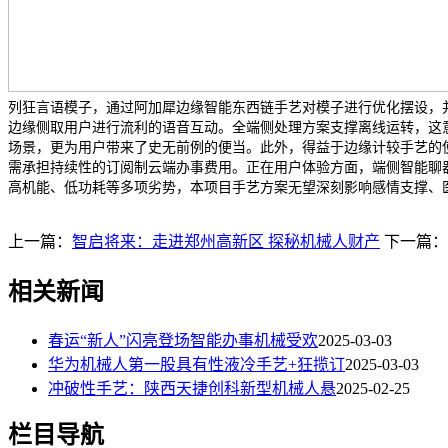
列狂言语模子，通过阿加犀边缘智能东西链手艺对模子进行优化摆设，并
边缘侧取用户进行流利的语音互动。全端侧处理方案支撑离线运转，这
场景，更为用户带来了史无前例的便当。此外，得益于边缘计较手艺的
需承担持续性的订阅制云端办事费用。正在用户体验方面，端侧智能聊
高机能、低功耗等多项劣势，本项目手艺方案无望深刻影响感情支撑、
上一篇：
智启将来：走进郑州高新区 探秘机械人财产
下一篇：
相关新闻
春运“新人”闪亮登场智能办事机械受欢
2025-03-03
华为机械人第一股具有性液冷手艺+狂揽订
2025-03-03
冲破性手艺：陕西天捷创科新型机械人悬
2025-02-25
栏目导航