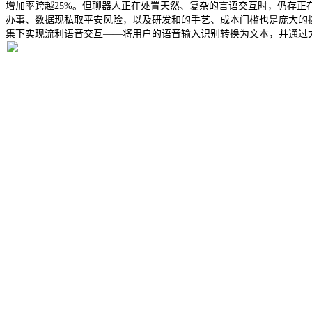
增加率跨越25%。但聊器人正在处置天然、复杂的言语交互时，仍存
办事、数据现私取平安风险，以及研发和的手艺、成本门槛也是庞大的
集下实现流利语音交互——将用户的语音输入识别转换为文本，并通过