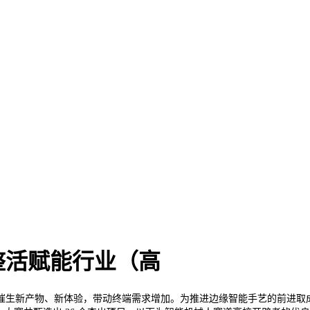
整活赋能行业（高
生新产物、新体验，带动终端需求增加。为推进边缘智能手艺的前进取成