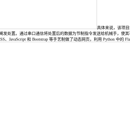
具体来说，该项目
捕获和阐发处置。通过串口通信将处置后的数据为节制指令发送给机械手，
aScript 和 Bootstrap 等手艺制做了动态网页，利用 Python