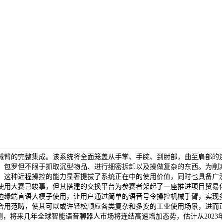
械臂的完整集成。该系统将全面笼盖从手掌、手腕、到肘部，曲至肩部的
，包罗但不限于抓取沉型物品、进行细密拆卸以及操做复杂的东西。为削
。这种近程操控的能力显著提拔了系统正在中的使用价值，同时也具备广
异使用大赛已竣事，但其搭建的交换平台为参赛者架起了一座推进项目贸
边缘端言语大模子使用，让用户通过简单的语音号令操控机械手臂，实现
合用范畴，使其可以或许轻松顺应各类复杂和多变的工业使用场景，进而
将来几年全球智能语音聊器人市场将连结高速增加态势，估计从2023年的