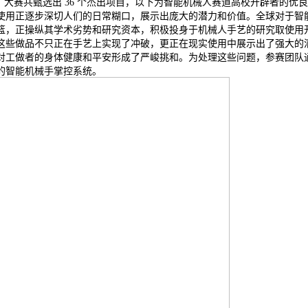
”。大赛共甄选出 36 个杰出项目，以下为智能机械人赛道高校开辟者的
使用正逐步深切人们的日常糊口，展示出庞大的潜力和价值。全球对于智
篮，正操纵其学术劣势和研究资本，积极投身于机械人手艺的研究取使用
这些做品不只正在手艺上实现了冲破，更正在现实使用中展示出了强大的
工做者的身体健康和平安形成了严峻挑和。为处理这些问题，参赛团队通过
的智能机械手掌控系统。