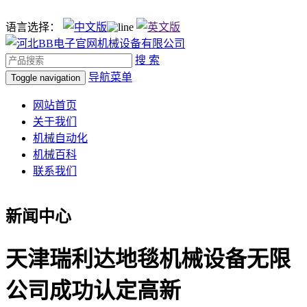
语言选择：
搜 索
导航菜单
Toggle navigation
网站首页
关于我们
机械自动化
机械百科
联系我们
新闻中心
天津瑞利达地毯机械设备无限
公司成功认定高新