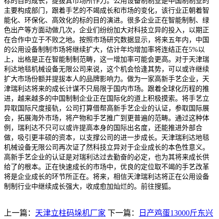
标的目的成长，提拔其市场所作力。公用设备制制业是中国制制业的
主要构成部门，跟着手艺的不竭成长和市场的变化，该行业正朝着智
能化、环保化、高效化的标的目的演进。很多企业正在智能制制、绿
色出产等方面动做几次，企业们纷纷加大对科技立异的投入，以期正
在合作中立于不败之地。按照市场研究数据显示，将来五年内，中国
的公用设备制制市场将继续扩大，估计年均增加率将连结正在5%以
上，出格是正在智能制制范畴，这一增加率可能会更高。对于天津瑞
利达地毯机械设备无限公司来说，这个机会恰逢其势，可以或许继续
扩大市场份额并提拔本人的品牌影响力。做为一家高新手艺企业，天
津瑞利达将来的成长计谋不只局限于国内市场。跟着全球化历程的推
进，越来越多的中国制制企业正在国际化的道上积极摸索。将手艺立
异取国际尺度接轨，公司打算借帮高新手艺企业的认证，参取国际展
会，拓展海外市场，将产物和手艺推广到更普遍的范畴。通过这种体
例，瑞利达不只可以或许提高本身的国际出名度，还能推进外部合
做，吸引更丰硕的资本，以支撑公司的进一步成长。天津瑞利达地毯
机械设备无限公司再次证了然科技立异对于企业成长的本色性意义。
高新手艺企业的认证是对瑞利达过去勤奋的必定，也为其将来成长供
给了的根本。正在快速成长的市场中，优良的定位取不竭的手艺改革
将是企业成长的环节所正在。将来，相信天津瑞利达将正在公用设备
制制行业中继续成长强大，收成愈加灿烂的。前往搜狐。
上一篇：
天津立柱码垛机厂家
下一篇：
日产鸡蛋13000斤东兴