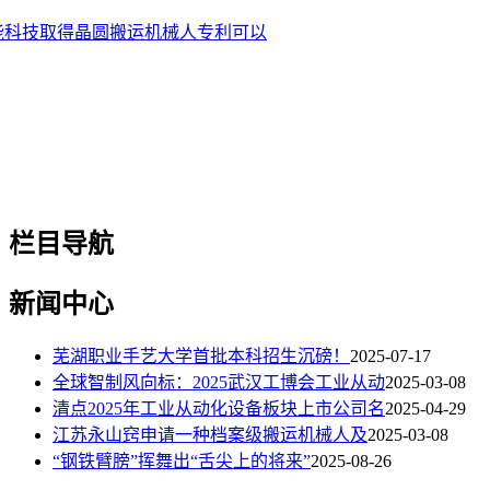
能科技取得晶圆搬运机械人专利可以
栏目导航
新闻中心
芜湖职业手艺大学首批本科招生沉磅！
2025-07-17
全球智制风向标：2025武汉工博会工业从动
2025-03-08
清点2025年工业从动化设备板块上市公司名
2025-04-29
江苏永山窍申请一种档案级搬运机械人及
2025-03-08
“钢铁臂膀”挥舞出“舌尖上的将来”
2025-08-26