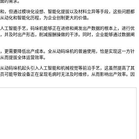
面的需求。
和，但通过模块化设想、智能化提拔以及材料立异等手段，这些问题都
从动化和智能化历程，为企业创制更大的价值。
人工智能手艺，码垛机能够正在进修和阐发出产数据的根本上，进行优
，并及时出产形态，削减报酬操做的干涉。同时，企业能够通过数据阐
，更需要降低出产成本。全从动码垛机的普遍使用，恰是实现这一方针
从而提拔全体运营效率。
从动码垛机起头引入人工智能和机械视觉等前沿手艺，这虽然提高了其
员可能导致设备正在呈现毛病时无法及时维修，从而影响出产效率。因