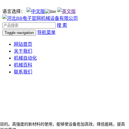
语言选择：
搜 索
导航菜单
Toggle navigation
网站首页
关于我们
机械自动化
机械百科
联系我们
目的。高强度的新材料的使用，能够使设备愈加高效，降低能耗，提高