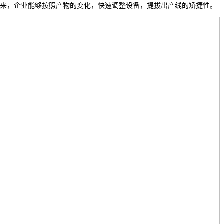
来，企业能够按照产物的变化，快速调整设备，提拔出产线的矫捷性。