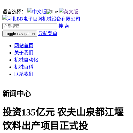
语言选择：
搜 索
导航菜单
Toggle navigation
网站首页
关于我们
机械自动化
机械百科
联系我们
新闻中心
投资135亿元 农夫山泉都江堰
饮料出产项目正式投