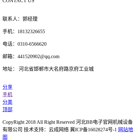
CONTACT US
联系人：郭经理
手机：18132326655
电话：0310-6566620
邮箱：441520902@qq.com
地址： 河北省邯郸市大名府路京府工业城
分享
手机
分类
顶部
CopyRight 2018 All Right Reserved 河北BB电子官网机械设备
有限公司 技术支持：云成网络 冀ICP备16028274号-1
网站地
图