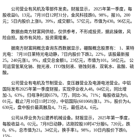
公司营业有风机及零部件发卖。财报显示， 2025年第一季度，每
股收益0。13元。7月10日12时31分，金风科技跌0。98%，报10。200
元；5日内股价上涨0。39%，成交额5。57亿元，市值为430。96亿元。
数据由南方财富网供给，仅供参考，不形成投资，据此操做，风
险自担。股市有风险，投资需隆重。
据南方财富网概念查询东西数据显示，硼酸概念股票有： 1、莱特
光电： 7月10日莱特光电动静，7日内股价下跌2。22%，该股最新报
25。240元涨1。9%，成交总金额1。23亿元，市值为101。58亿元。 公
司运营氢氧化钠、抛光液、ITO蚀刻液、铬蚀刻液、双氧水、盐酸、硫
酸。
公司营业有电机及节制营业、变压器营业及电源电池营业。中铝
国际发布2025年第一季度财报，实现停业收入48。04亿元，同比增
加-3。63%，归母净利润6579。7万，同比-36。71%；每股收益为0。
01元。截止7月10日11时23分，中铝国际(601068)涨1。3%，股价为4。
630元，盘中股价最高触及4。71元，最低达4。6元。
公司从停业务为公建养机械设备。财报显示， 2025年第一季度，
每股收益-0。02元。7月8日动静，达刚控股10时47分报6。720元，跌
0。6%，总市值为21。34亿元，换手率1。98%，10日内股价下跌0。
15%。