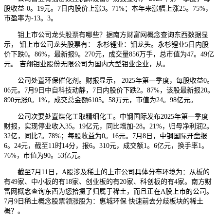
股收益-0。19元。7日内股价上涨3。71%；本年来涨幅上涨25。75%，
市盈率为-13。3。
钼上市公司龙头股票有哪些？据南方财富网概念查询东西数据显
示， 钼上市公司龙头股票有： 永杉锂业：钼龙头。永杉锂业5日内股
价下跌0。86%，最新报9。270元，成交量856万手，总市值为47。49亿
元。 吉翔钼业股份无限公司为国内大型钼业企业，从。
公司处置环保催化剂。财报显示， 2025年第一季度，每股收益0。
06元。7月9日中自科技动静，7日内股价下跌2。87%，该股最新报20。
890元涨0。1%，成交总金额6105。58万元，市值为24。98亿元。
公司次要处置煤化工取精细化工。中钢国际发布2025年第一季度
财报，实现停业收入35。19亿元，同比增加-28。21%，归母净利润2。
32亿，同比7。78%；每股收益为0。16元。7月8日，中钢国际开盘报
6。24元，截至11时14分，报6。310元，成交额1。6亿元，换手率1。
76%，市值为90。53亿元。
截至7月11日，A股涉及稀土的上市公司具体分布环境为：从板的
有49家、中小板的有18家、创业板的有20家、科创板的有4家。南方财
富网概念查询东西为您拾掇了归属于稀土，而且正在A股上市的公司。
7月9日稀土概念股票领涨股为：惠城环保 快速前去分歧板块的稀土
概？。