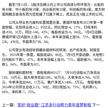
截至7月11日，A股涉及稀土的上市公司具体分布环境为：从板的
有49家、中小板的有18家、创业板的有20家、科创板的有4家。南方财
富网概念查询东西为您拾掇了归属于稀土，而且正在A股上市的公司。
公司从停业务为废料处置措置办事。惠城环保发布2025年第一季
度财报，实现停业收入2。85亿元，同比增加-4。27%，归母净利
润-830。32万，同比-140。43%；每股收益为-0。04元。7月8日动静，
惠城环保5日内股价上涨21。4%，本年来涨幅上涨58。72%，最新报
236。430元，市盈率为738。84。
公司营业有烧结钕铁硼永磁材料的研发、出产和发卖。财报显
示， 2025年第一季度，每股收益0。06元。7月9日开盘动静，大地熊5
日内股价下跌1。47%，本年来涨幅上涨30。71%，最新报29。960元，
跌3。04%，市盈率为107。
服拆辅料题材有： 南极电商002127： 7月10日该股从力净流出
518。14万元，超大单净流出1285。06万元，大单净流入766。92万
元，中单净流出968。17万元，散户净流入1486。3万元。 南极电商
2024年公司停业总收入33。58亿，同比增加24。75%；毛利率15。
04%，净利率-7。25%。
上一篇：
答好“就业题” 江苏多行动帮力青年逐梦新程
下一