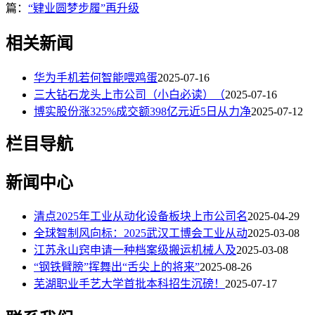
篇：
“肄业圆梦步履”再升级
相关新闻
华为手机若何智能喂鸡蛋
2025-07-16
三大钻石龙头上市公司（小白必读）（
2025-07-16
博实股份涨325%成交额398亿元近5日从力净
2025-07-12
栏目导航
新闻中心
清点2025年工业从动化设备板块上市公司名
2025-04-29
全球智制风向标：2025武汉工博会工业从动
2025-03-08
江苏永山窍申请一种档案级搬运机械人及
2025-03-08
“钢铁臂膀”挥舞出“舌尖上的将来”
2025-08-26
芜湖职业手艺大学首批本科招生沉磅！
2025-07-17