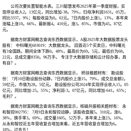
公司次要处置智能水表。三川聪慧发布2025年第一季度财报，实
现停业收入2。13亿元，同比增加-38。79%，归母净利润1631。05万，
同比3337。9%；每股收益为0。02元。7日内股价上涨1。13%，本年来
涨幅上涨10。66%，最新报4。410元，涨3。85%，市值为45。87亿
元。
据南方财富网概念查询东西数据显示，A股2025年大数据股票龙头
股有： 中科曙光603019：大数据龙头。 回首近5个买卖日，中科曙光
有3全国跌。期间全体下跌0。48%，最高价为69。5元，最低价为68。
22元，总成交量8350。96万手。 专注于大数据存储和云计较办事，具
有自？。
据南方财富网概念查询东西数据显示， 桥扶植题材有： 勘设股
份： 7月10日勘设股份动静，7日内股价上涨15。79%，成交总金额2。
59亿元，市值为28。5亿元。 勘设股份公司2024年实现停业收入15。05
亿元，同比增加-25。55%；净利润-3。07亿元，同比增加-641。65%；
毛利？。
据南方财富网概念查询东西数据显示，核磁共振相关题材有： 永
和智控002795： 7月9日永和智控动静，该股收盘报5。310元，涨0。
38%，换手率3。69%，成交量1605。52万手，本年来上涨23。16%。
从永和智控近五年营收复合增加来看，近五年营收复合增加为6。
18%，过去五！