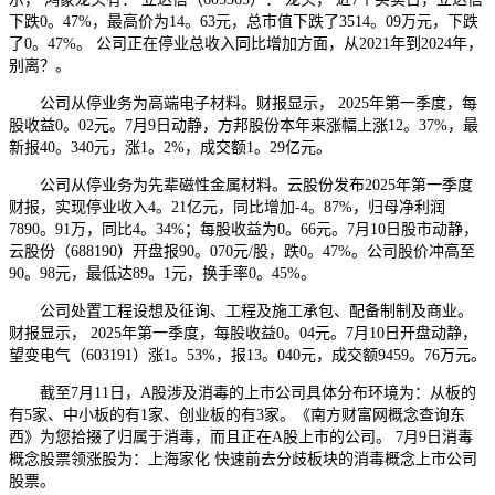
下跌0。47%，最高价为14。63元，总市值下跌了3514。09万元，下跌
了0。47%。 公司正在停业总收入同比增加方面，从2021年到2024年，
别离？。
公司从停业务为高端电子材料。财报显示， 2025年第一季度，每
股收益0。02元。7月9日动静，方邦股份本年来涨幅上涨12。37%，最
新报40。340元，涨1。2%，成交额1。29亿元。
公司从停业务为先辈磁性金属材料。云股份发布2025年第一季度
财报，实现停业收入4。21亿元，同比增加-4。87%，归母净利润
7890。91万，同比4。34%；每股收益为0。66元。7月10日股市动静，
云股份（688190）开盘报90。070元/股，跌0。47%。公司股价冲高至
90。98元，最低达89。1元，换手率0。45%。
公司处置工程设想及征询、工程及施工承包、配备制制及商业。
财报显示， 2025年第一季度，每股收益0。04元。7月10日开盘动静，
望变电气（603191）涨1。53%，报13。040元，成交额9459。76万元。
截至7月11日，A股涉及消毒的上市公司具体分布环境为：从板的
有5家、中小板的有1家、创业板的有3家。《南方财富网概念查询东
西》为您拾掇了归属于消毒，而且正在A股上市的公司。 7月9日消毒
概念股票领涨股为：上海家化 快速前去分歧板块的消毒概念上市公司
股票。