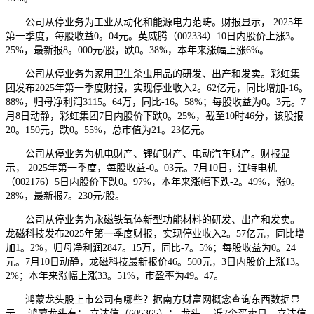
公司从停业务为工业从动化和能源电力范畴。财报显示， 2025年
第一季度，每股收益0。04元。英威腾（002334）10日内股价上涨3。
25%，最新报8。000元/股，跌0。38%，本年来涨幅上涨6%。
公司从停业务为家用卫生杀虫用品的研发、出产和发卖。彩虹集
团发布2025年第一季度财报，实现停业收入2。62亿元，同比增加-16。
88%，归母净利润3115。64万，同比-16。58%；每股收益为0。3元。7
月8日动静，彩虹集团7日内股价下跌0。25%，截至10时46分，该股报
20。150元，跌0。55%，总市值为21。23亿元。
公司从停业务为机电财产、锂矿财产、电动汽车财产。财报显
示， 2025年第一季度，每股收益-0。03元。7月10日，江特电机
（002176）5日内股价下跌0。97%，本年来涨幅下跌-2。49%，涨0。
28%，最新报7。230元/股。
公司从停业务为永磁铁氧体新型功能材料的研发、出产和发卖。
龙磁科技发布2025年第一季度财报，实现停业收入2。57亿元，同比增
加1。2%，归母净利润2847。15万，同比-7。5%；每股收益为0。24
元。7月10日动静，龙磁科技最新报价46。500元，3日内股价上涨13。
2%；本年来涨幅上涨33。51%，市盈率为49。47。
鸿蒙龙头股上市公司有哪些？据南方财富网概念查询东西数据显
示， 鸿蒙龙头有： 立达信（605365）： 龙头， 近7个买卖日，立达信