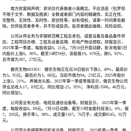
南方财富网声明：资讯仅代表做者小我概念。不应消息（包罗但
不限于文字、数据及图表）全数或者部门内容的精确性、实正在性、
完整性、无效性、及时性、原创性等，如有侵权，请第一时间奉告删
除。仅供投资者参考，并不形成投资。投资者据此操做，风险自担。
公司从停业务为非钢铁范畴工程总承包、成套设备及备品备件供
应、工程项目办理、工程及设备监理、机电产物设想取。财报显示，
2025年第一季度，每股收益0。21元。7月10日开盘动静，卧龙电驱5日
内股价上涨0。36%，截至14时59分，该股报19。670元，跌0。92%，
总市值为307。27亿元。
傲农生物603363： 傲农生物正在近30日股价下跌2。49%，最高价
为3。83元，最低价为3。68元。当前市值为94。23亿元，2025年股价
上涨2。21%。 养猪龙头股，2025年第一季度季报显示，傲农生物公司
停业总收入17。83亿元，同比增加-25。95%； 净利润-3506。46万元，
同比增加1。
公司营业有光缆、电缆及通信设备等。财报显示， 2025年第一季
度，每股收益0。09元。7月10日动静，截至15时金能科技涨2。6%，报
7。320元，换手率1。38%，成交量1167。76万手，成交额8545。92万
元。
公司营业有细密数控机床设备。财报显示， 2025年第一季度，每