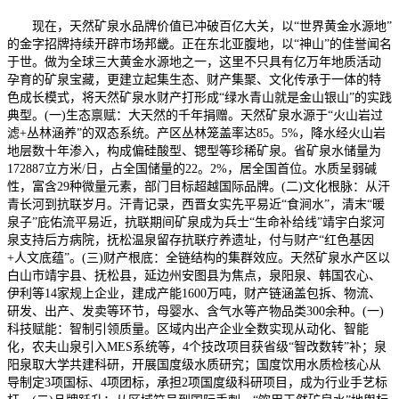
现在，天然矿泉水品牌价值已冲破百亿大关，以“世界黄金水源地”
的金字招牌持续开辟市场邦畿。正在东北亚腹地，以“神山”的佳誉闻名
于世。做为全球三大黄金水源地之一，这里不只具有亿万年地质活动
孕育的矿泉宝藏，更建立起集生态、财产集聚、文化传承于一体的特
色成长模式，将天然矿泉水财产打形成“绿水青山就是金山银山”的实践
典型。(一)生态禀赋：大天然的千年捐赠。天然矿泉水源于“火山岩过
滤+丛林涵养”的双态系统。产区丛林笼盖率达85。5%，降水经火山岩
地层数十年渗入，构成偏硅酸型、锶型等珍稀矿泉。省矿泉水储量为
172887立方米/日，占全国储量的22。2%，居全国首位。水质呈弱碱
性，富含29种微量元素，部门目标超越国际品牌。(二)文化根脉：从汗
青长河到抗联岁月。汗青记录，西晋女实先平易近“食涧水”，清末“暖
泉子”庇佑流平易近，抗联期间矿泉成为兵士“生命补给线”靖宇白浆河
泉支持后方病院，抚松温泉留存抗联疗养遗址，付与财产“红色基因
+人文底蕴”。(三)财产根底：全链结构的集群效应。天然矿泉水产区以
白山市靖宇县、抚松县，延边州安图县为焦点，泉阳泉、韩国农心、
伊利等14家规上企业，建成产能1600万吨，财产链涵盖包拆、物流、
研发、出产、发卖等环节，母婴水、含气水等产物品类300余种。(一)
科技赋能：智制引领质量。区域内出产企业全数实现从动化、智能
化，农夫山泉引入MES系统等，4个技改项目获省级“智改数转”补；泉
阳泉取大学共建科研，开展国度级水质研究；国度饮用水质检核心从
导制定3项国标、4项团标，承担2项国度级科研项目，成为行业手艺标