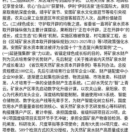
杆。(二)品牌跃升：从区域符号到国际手刺。“饮用天然矿泉水”地舆标
记享誉全球，农心“白山川”获蒙特，伊利“伊刻活泉”连任国际大，泉阳
泉取南航深度合做。靖宇矿泉节、安图矿泉水文化旅逛节等吸引央视
报道，农夫山泉工业旅逛区年欢迎旅客超百万人次，品牌价值破百
亿。(三)绿色成长：守护取开辟的均衡之道。省委省一直将矿泉水资本
取开辟操纵做为主要计谋摆设，果断践行“正在中开辟，正在开辟中”的
成长，成立生态“红/黄线”机制，实施区植被恢复、村屯搬家工程，出
台《区域矿泉水资本取开辟操纵规划(2021-2025年)》等5项政策强化水
源。安图矿泉水资本做法被评为全国十个“生态复兴典型案例”之一。
(一)延链强集群“泉”力以赴。省锚定绿色成长标的目的，将矿泉水财产
列为沉点培育保守劣势财产，先后制定《关于推进省内天然矿泉水财
产成长看法》《省饮用天然矿泉水资本开辟条例》等系列办法。总投
资规模近100亿元，先后引进培育行业领军企业14家、财产链配套中小
企业90余家，逐渐建立起集包拆设想、物流运输、市场发卖、科技研
发、人才培育于一体的全链条财产生态系统。(二)好水凭仗力“智”上青
云。矿泉水产区率先启动数字化升级计谋，以农夫山泉、泉阳泉、农
心为代表的龙头企业，深度结构智能制制，普遍使用MES系统、智能
仓储物流、数字化出产线等先辈手艺，为财产智能化树立标杆。国度
饮用水产质量量查验检测核心、省天然矿泉水手艺研发核心等科研机
构接踵落户产区，累计申报、承担国度级、省级科研项目近20项，此
中2项国度级项目实现环节手艺冲破；承担全国矿泉产物查验检测、委
托阐发、科研攻关、尺度草拟等多项使命；具有9大类184项尺度、462
项参数、589个检测方式的天分授权，为天然矿泉水财产高质量成长建