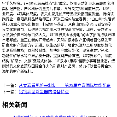
牢手艺根底。(三)匠心铸品牌点“水”成金。饮用天然矿泉水荣膺国度地
舆标记产物，产区科研力量先后参取、从导制定3项国度尺度、1项行
业尺度、4项集体尺度。农夫山泉凭仗严苛品控染指国度质量，持续领
跑行业；泉阳泉将品牌烙印正在万米云端的航空客机；“白山川”先后斩
获ITQI章和蒙特出格金，打破国际垄断。从白山国际矿泉节到安图矿
泉文化旅逛节，从进博会指定用水到央视深度报道，现在，天然矿泉
水品牌价值已冲破百亿大关，以“世界黄金水源地”的金字招牌持续开辟
市场邦畿。坐正在新的汗青起点，天然矿泉水财产正朝着百亿级先辈
矿泉水财产集群方针迈进。以生态建基，强化水源地全周期取聪慧化
监测系统扶植；以科技赋能，加快出产端智能化，聚焦高端定制水、
功能性矿泉水等立异品类开辟，提拔财产价值链；以跨界融合，深度
结构“矿泉水+文旅”沉浸式体验、“矿泉水+康养”健康办事等新业态，塑
制兼具文化底蕴取国际合作力的矿泉财产品牌，努力打制世界黄金水
源地的财产新标杆。
上一篇：
从立嘉看见将来制制——第25届立嘉国际智能配备
下一篇：
铝锭高温除尘器的设备特点
相关新闻