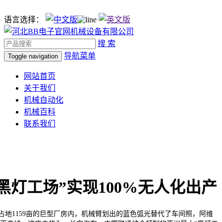
语言选择：
搜 索
导航菜单
Toggle navigation
网站首页
关于我们
机械自动化
机械百科
联系我们
为“黑灯工场”实现100%无人化出产
座占地1159亩的巨型厂房内，机械臂划出的蓝色弧光替代了车间照，阿维