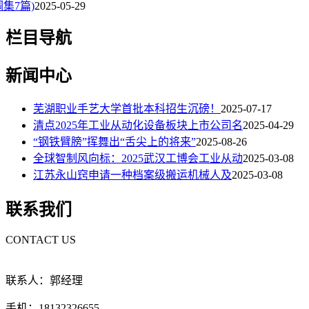
集7篇)
2025-05-29
栏目导航
新闻中心
芜湖职业手艺大学首批本科招生沉磅！
2025-07-17
清点2025年工业从动化设备板块上市公司名
2025-04-29
“钢铁臂膀”挥舞出“舌尖上的将来”
2025-08-26
全球智制风向标：2025武汉工博会工业从动
2025-03-08
江苏永山窍申请一种档案级搬运机械人及
2025-03-08
联系我们
CONTACT US
联系人：郭经理
手机：18132326655