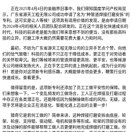
正在2025年4月4日的金融界旧事中，我们得知国度学问产权局显
示，广东省源天工程无限公司成功申请了名为“种管道焊接打磨安拆”的
专利。这可实是让人等候！这项具有适用价值的发现，是由申请日期
为2024年4月的相关人员团队配合研发的。正在这个消息化快速成长的
时代，科技的前进老是能为我们带来意想不到的便当，没有那些高科
技的立异，打磨工序大概仍然需要花费大量人力和时间。
最初，不妨为广东省源天工程无限公司的立异手艺点个赞，向他
们的怯气致敬！科技的力量不只正在于降低成本，更正在于对劳动者
的关怀取卑沉。我们等候将来的管道焊接更高效、更平安，也等候源
天公司继续发扬光大，正在手艺立异的道上扬帆起航，成为行业的标
杆！若是你对这项新专利感乐趣，大概能够去领会更多，鞭策行业的
快速成长。查看更多。
值得留意的是，这项新专利还添加了员工工做平安性的保障。我
们来想象一下，一个变乱频发的工做场合，工人正在焊接及打磨过程
中存正在各类潜正在。还能降低因为报酬操做形成的风险。无疑，这
项手艺将是企业正在消息化、智能化道上迈出的主要一步！
猎奇它是若何工做的？简单来讲，这种焊接打磨安拆由底座、轮
架、轮座、支持辊、驱动辊、电机和链条等形成。轮架的顶部设有的
涉及动弹的部件能够帮帮工做人员更便利地完成焊缝的打磨工做。你