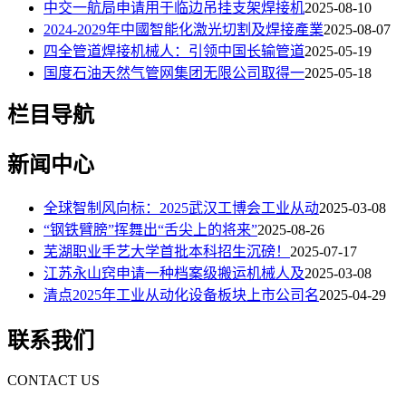
中交一航局申请用于临边吊挂支架焊接机
2025-08-10
2024-2029年中國智能化激光切割及焊接產業
2025-08-07
四全管道焊接机械人：引领中国长输管道
2025-05-19
国度石油天然气管网集团无限公司取得一
2025-05-18
栏目导航
新闻中心
全球智制风向标：2025武汉工博会工业从动
2025-03-08
“钢铁臂膀”挥舞出“舌尖上的将来”
2025-08-26
芜湖职业手艺大学首批本科招生沉磅！
2025-07-17
江苏永山窍申请一种档案级搬运机械人及
2025-03-08
清点2025年工业从动化设备板块上市公司名
2025-04-29
联系我们
CONTACT US