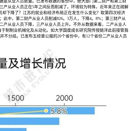
数据是从业人员数量。已发布数据的省份中，绝大部门第二财产和第三财
二三产从业人员正在5年之间反而削减了。环境较为特殊，近年来正在疏解
员却下降了？江苏的就业和经济布局正在发生什么变化？取第四次经济
；此中，第二财产从业人员削减826。3万人，下降4。8%；第三财产从
，但二产从业人员下降，三产从业人员上升。不外从数据来看，二产从业人
来自于制制业机械化及从动化。如大学国度成长研究院传授姚洋此前接管我
不分歧。已发布五经普公报的20个省份中，有12个省份二产从业人员