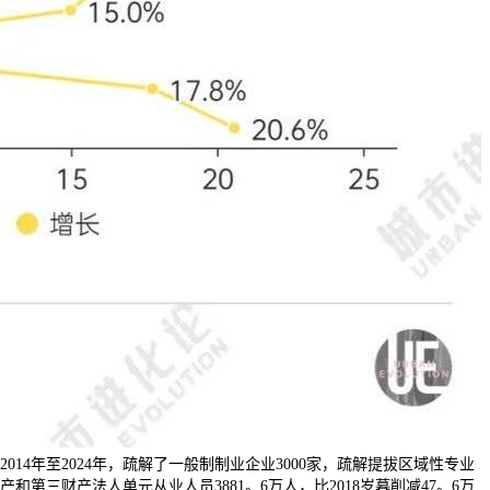
14年至2024年，疏解了一般制制业企业3000家，疏解提拔区域性专业
和第三财产法人单元从业人员3881。6万人，比2018岁暮削减47。6万