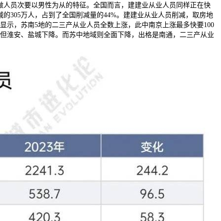
工做人员次要以男性为从的特征。全国而言，建建业从业人员同样正在快
建业削减的305万人，占到了全国削减量的44%。建建业从业人员削减，取房地
示，苏南5地的二三产从业人员全数上涨，此中南京上涨最多快要100
，但淮安、盐城下降。而苏中地域则全面下降，出格是南通，二三产从业