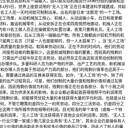
生铁及其原料从一端输入，由42部从动机械进行500种分歧的操做和加
4月9日，世界上座尝试用的“无人工场”正在日本建波科学城建成，并起
名工人花一天时间就可制制出来。出名的是日本“法那克”的一个工场。
在工场里，从动机械加工核心、机械人、从动运输小车，白日和夜里都
材料，搬运机械零件；从动安拆正在仓库四周悄然地挪动，机械人正在
内有19名工做人员正在操做室内处置功课，夜里只要两名员。无人工场
工和查验包拆，后从工场另一端输出产物。所有工做都由计较机节制的机
留两三名员（只留一人也是能够的，但一人太孤单了）。当“无人工场”
是高质量的复杂劳动。取简单劳动比拟，正在不异的时间内，他们的劳动
。间接劳动者的数量较少，这是削减残剩价值的要素；而较高的残剩价
，只需出产过程中存正在活劳动，就必然存正在由这些活劳动创制的残
研和办理步队。多量科研人员为新产物的开辟、出产工艺的改良、新机械设
员和办理人员也属于劳动出产力高的部分，他们的残剩价值率也远高于一
，需要通过商品的互换来获得实现。如许，“无人工场”的*中，除了间
接的出产过程背后，可是，他们创制的大量价值和残剩价值却通过互换
产品，因此残剩价值就为利润，残剩价值正在社会各部分、各个小我之间
润率。因为供求关系的影响，各企业都必需起首获得按照平均利润率而
的残剩价值，却能够凭仗较大量的本钱获得大量的平均利润，也就是从社
如何，不管它鞭策的是四分之一的死劳动，四分之三活劳动，仍是四分之
在这两个场所城市供给相等的利润。目光短浅的单个本钱（或每一个特
般利润率，“无人工场”无法获得高于其他企业的利润率。因而，“无人工
一行业只要一家或少数几家企业具有“无人工场”，其余企业仍是操纵有人
有较少价值的商品取此外含有较多价值的商品订交换，因此占了别人的廉