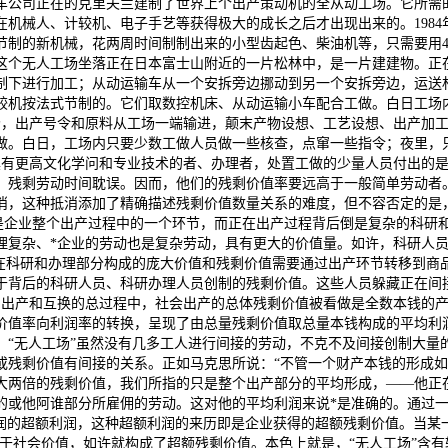
汽车公司正在的克里夫兰建制了世界上个出产策动机的全从动工场。它所需的
机械人、计较机、电子手艺等获得极大的成长之后才出现出来的。1984年
节制的新机械，花两周时间制制出来的小型齿起色、柴油机等，只需要用4
。这个无人工场坐落正在日本富士山附近的一片松林中，是一片建建物。正
制下进行加工；从动运输车从一个安拆旁边挪动到另一个安拆旁边，运送
较机按法式节制的。它们取数控机床、从动运输小车配合工做。白日工场
场，出产号令和原料从工场一端输进，颠末产物设想、工艺设想、出产加
做。白日，工场内只要少数工做人员做一些核查，点窜一些指令；夜里，只
具有更高文化学问和专业技术的者、办理者，处置工做的少量人员付出的
，残剩劳动时间耽误。因而，他们的残剩价值率要远高于一般简单劳动者
消，这种抵消添加了精确描述残剩价值数量关系的难度，但不容否定的是
只是企业整个出产过程中的一个环节，而正在出产过程背后倒是复杂的科
理复杂、*企业的劳动也是复杂劳动，具有更大的价值量。如许，科研人
在科研和办理部分构成的庞大价值和残剩价值需要通过出产环节转移到商品
于背后的科研人员、科研办理人员创制的残剩价值。这些人员躲藏正在间
品出产和互换的总过程中，社会出产的总体残剩价值被看做是全数本钱的
价值率向利润率的转换，呈现了由总量残剩价值取总量本钱构成的平均利
，“无人工场”虽然没有几多工人进行间接的劳动，不克不及间接创制大量
或残剩价值有间接的关系。正如马克思所说：“不管一个财产本钱的形成
大两倍的残剩价值，我们所指的只是整个出产部分的平均形成，——他正
或他阿谁部分所雇佣的劳动。这对他的平均利润来说*是准确的。通过一
润的超额利润，这种超额利润的来历即是企业获得的超额残剩价值。当某
低于社会价值，如许就构成了超额残剩价值。本色上就是，“无人工场”含