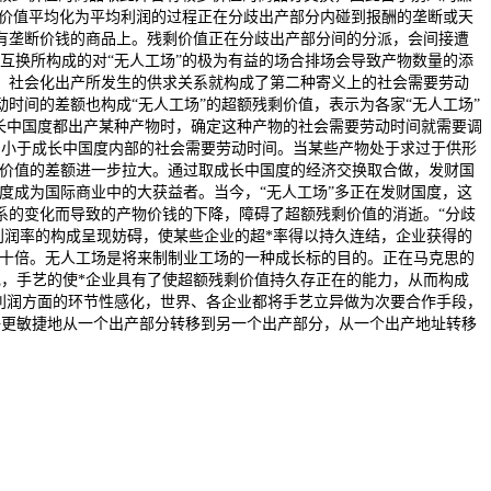
剩价值平均化为平均利润的过程正在分歧出产部分内碰到报酬的垄断或天
有垄断价钱的商品上。残剩价值正在分歧出产部分间的分派，会间接遭
互换所构成的对“无人工场”的极为有益的场合排场会导致产物数量的添
，社会化出产所发生的供求关系就构成了第二种寄义上的社会需要劳动
时间的差额也构成“无人工场”的超额残剩价值，表示为各家“无人工场”
成长中国度都出产某种产物时，确定这种产物的社会需要劳动时间就需要调
，小于成长中国度内部的社会需要劳动时间。当某些产物处于求过于供形
会价值的差额进一步拉大。通过取成长中国度的经济交换取合做，发财国
度成为国际商业中的大获益者。当今，“无人工场”多正在发财国度，这
系的变化而导致的产物价钱的下降，障碍了超额残剩价值的消逝。“分歧
利润率的构成呈现妨碍，使某些企业的超*率得以持久连结，企业获得的
二十倍。无人工场是将来制制业工场的一种成长标的目的。正在马克思的
，手艺的使*企业具有了使超额残剩价值持久存正在的能力，从而构成
额利润方面的环节性感化，世界、各企业都将手艺立异做为次要合作手段，
许更敏捷地从一个出产部分转移到另一个出产部分，从一个出产地址转移