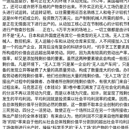
一道成品查抄，都可正在无人的环境下从动完成。1952年，美国福特
工，还可以或许把不及格的产物查抄出来。不外实正的无人工场仍是正在
头进行试运转。试运转证明，以往需要用近百名熟练工人和电子计较机
这是80年代初成立的，投资数万万美元，出产制制机械人所需的部件
是正在无情面况下进行出产的。从动加工核心正在节制核心的计较机节
进行产物查抄包拆……正在1。6万平方米的场地上，一切工做都是由计
并不是*无人。日本和此外国度还有其它一些类型的无人工场。无人工
械人、数控机床、无人运输小车和从动化仓库来实现，人不间接加入工
是一个的出产企业，其背后没有复杂的科研步队时，*的手艺工艺要求
所构成的价值会远远超出简单劳动。同时，因为具有较高的劳动出产率
值率，却又是添加残剩价值的要素。虽然这两种要素彼此会构成一些抵
剩价值。凡是环境下，“无人工场”只是某一企业的“无人出产车间”，
备的发现立异等破费了大量的高质量劳动，构成了数量庞大的价值。办
般劳动者的残剩价值率，他们也创制出大量的残剩价值。“无人工场”正
接出产过程中的操做者、办理者所创制的残剩价值外，有很大部门来自
过程出来。马克思正在《本钱论》第3卷中着沉阐发了正在社会化的商
的分派不再以活劳动为尺度，而是以本钱为尺度。如许，就呈现了残剩
发生的平均利润。平均利润就是投资乘以社会平均利润率的成果。因而
会总体残剩价值平分割到必然的数额，这一数额不取本企业创制的价值
三死劳动，四分之一活劳动，致使正在一个场所比正在另一个场所接收
殊出产部分的全体本钱家）有来由认为，他的利润不只是来自他所雇佣的
场”的较*率来自于他的从社会总体残剩价值平分割到的超出社会平均利
工场体例进行出产时，操纵*科学手艺的“无人工场”的产物的个体价值