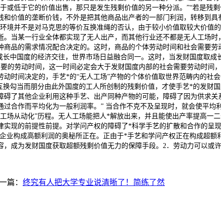
于或低于它的价值出售，那只是发生残剩价值的另一种分派。”“若是残
钱和价值的垄断价钱，不外是把其他商品出产者的一部门利润，转移到具
环境并不是对马克思的等价互换准绳的否认，由于较小价值取较大价值的
逝。当某一行业全体都实现了无人出产，而其他行业还不都是无人工场时
商品的需求情况配合决定的。这时，商品的个体劳动时间和社会需要劳动
的成长中国度的经济交往，世界市场日益融合同一。这时，当发财国度取
需要的劳动时间，这一时间必定会大于发财国度内部的社会需要劳动时间
劳动时间决定的，手艺*的“无人工场”产物的个体价值取世界范畴内的社
互换勾当而朋分由此外国度的工人所创制的残剩价值，才使手艺*的发财国
障碍了其他企业利用这种手艺、出产同种产物的可能，障碍了因为供求关
过合作而平均化为一般利润率。” 当合作不克不及呈现时，就会使平均
“工场从动化”历程。无人工场能把人*解放出来，并且能使出产率提高一
律实现的前提性前提。对学问产权的障碍了*科学手艺的扩散和合作的呈现
*企业构成高额利润的奥秘所正在。正由于*手艺和学问产权正在构成超
容，成为发财国度获取超额残剩价值无力的保障手段。2．劳动力可以或
一篇：
终究有人把大学专业说清晰了！简练了然