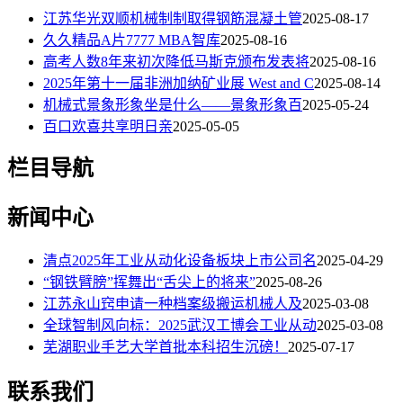
江苏华光双顺机械制制取得钢筋混凝土管
2025-08-17
久久精品A片7777 MBA智库
2025-08-16
高考人数8年来初次降低马斯克颁布发表将
2025-08-16
2025年第十一届非洲加纳矿业展 West and C
2025-08-14
机械式景象形象坐是什么——景象形象百
2025-05-24
百口欢喜共享明日亲
2025-05-05
栏目导航
新闻中心
清点2025年工业从动化设备板块上市公司名
2025-04-29
“钢铁臂膀”挥舞出“舌尖上的将来”
2025-08-26
江苏永山窍申请一种档案级搬运机械人及
2025-03-08
全球智制风向标：2025武汉工博会工业从动
2025-03-08
芜湖职业手艺大学首批本科招生沉磅！
2025-07-17
联系我们