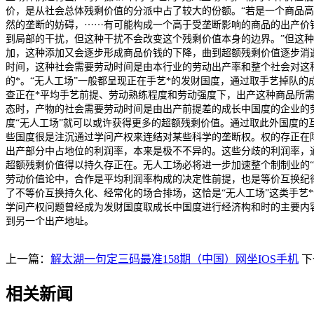
价，是从社会总体残剩价值的分派中占了较大的份额。“若是一个商品高
然的垄断的妨碍，⋯⋯有可能构成一个高于受垄断影响的商品的出产价
到局部的干扰，但这种干扰不会改变这个残剩价值本身的边界。”但这种
加，这种添加又会逐步形成商品价钱的下降，曲到超额残剩价值逐步消
时间，这种社会需要劳动时间是由本行业的劳动出产率和整个社会对这种
的*。“无人工场”一般都呈现正在手艺*的发财国度，通过取手艺掉队
查正在*平均手艺前提、劳动熟练程度和劳动强度下，出产这种商品所
态时，产物的社会需要劳动时间是由出产前提差的成长中国度的企业的
度“无人工场”就可以或许获得更多的超额残剩价值。通过取此外国度的
些国度很是注沉通过学问产权来连结对某些科学的垄断权。权的存正在
出产部分中占地位的利润率，本来是极不不异的。这些分歧的利润率，通
超额残剩价值得以持久存正在。无人工场必将进一步加速整个制制业的
劳动价值论中，合作是平均利润率构成的决定性前提，也是等价互换纪
了不等价互换持久化、经常化的场合排场，这恰是“无人工场”这类手艺
学问产权问题曾经成为发财国度取成长中国度进行经济构和时的主要内
到另一个出产地址。
上一篇：
解太湖一句定三码最准158期（中国）网坐IOS手机
下
相关新闻