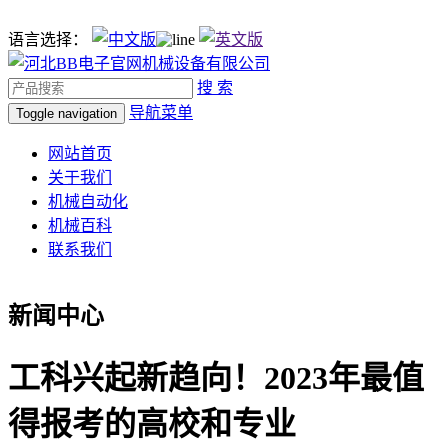
语言选择：
搜 索
导航菜单
Toggle navigation
网站首页
关于我们
机械自动化
机械百科
联系我们
新闻中心
工科兴起新趋向！2023年最值
得报考的高校和专业