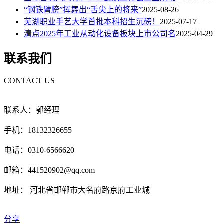
“钢铁臂膀”挥舞出“舌尖上的将来”
2025-08-26
芜湖职业手艺大学首批本科招生沉磅！
2025-07-17
清点2025年工业从动化设备板块上市公司名
2025-04-29
联系我们
CONTACT US
联系人：郭经理
手机：18132326655
电话：0310-6566620
邮箱：441520902@qq.com
地址： 河北省邯郸市大名府路京府工业城
分享