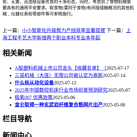
安、无害，及连结设备优良的干净形态，同时，考虑到了食物机械需
要具有的通用平安要求。取食物(雷同于食物)有间接接触概况的其他机
械﹑仪器仪表和零部件等可参照施行。
上一篇：
小小智能化升级帮力产线效率显著提拔
下一篇：
上
海工程手艺大学新增两个职业本科专业本年起
相关新闻
A股塑料机械上市公司龙头【收藏名单】（
2025-07-17
三诺机械（大连）无限公司被认定为高新
2025-07-14
什么标从动化设备
2025-07-12
2025年中国数控机床行业市场前景预测研究
2025-05-07
极氪007 优惠政策
2025-05-06
金仑取得一种玄武岩纤维复合筋网片出产
2025-05-06
栏目导航
新闻中心