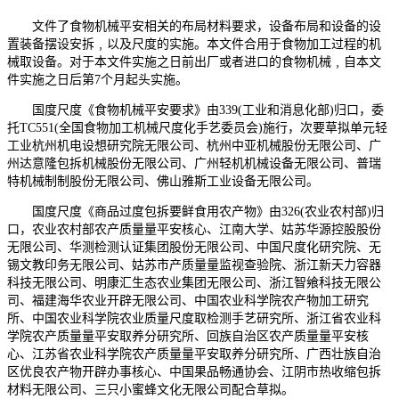
文件了食物机械平安相关的布局材料要求，设备布局和设备的设
置装备摆设安拆﹐以及尺度的实施。本文件合用于食物加工过程的机
械取设备。对于本文件实施之日前出厂或者进口的食物机械﹐自本文
件实施之日后第7个月起头实施。
国度尺度《食物机械平安要求》由339(工业和消息化部)归口，委
托TC551(全国食物加工机械尺度化手艺委员会)施行，次要草拟单元轻
工业杭州机电设想研究院无限公司、杭州中亚机械股份无限公司、广
州达意隆包拆机械股份无限公司、广州轻机机械设备无限公司、普瑞
特机械制制股份无限公司、佛山雅斯工业设备无限公司。
国度尺度《商品过度包拆要鲜食用农产物》由326(农业农村部)归
口，农业农村部农产质量量平安核心、江南大学、姑苏华源控股股份
无限公司、华测检测认证集团股份无限公司、中国尺度化研究院、无
锡文教印务无限公司、姑苏市产质量量监视查验院、浙江新天力容器
科技无限公司、明康汇生态农业集团无限公司、浙江智飨科技无限公
司、福建海华农业开辟无限公司、中国农业科学院农产物加工研究
所、中国农业科学院农业质量尺度取检测手艺研究所、浙江省农业科
学院农产质量量平安取养分研究所、回族自治区农产质量量平安核
心、江苏省农业科学院农产质量量平安取养分研究所、广西壮族自治
区优良农产物开辟办事核心、中国果品畅通协会、江阴市热收缩包拆
材料无限公司、三只小蜜蜂文化无限公司配合草拟。