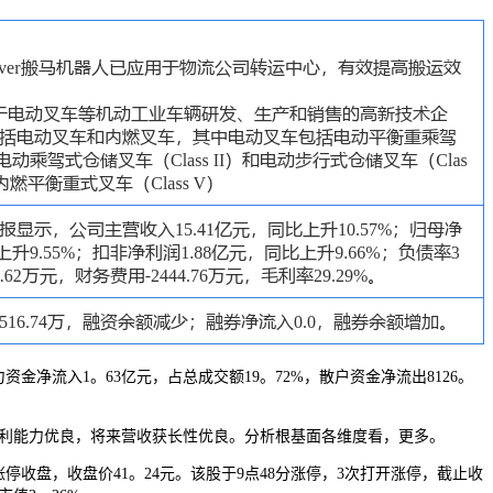
金净流入1。63亿元，占总成交额19。72%，散户资金净流出8126。
能力优良，将来营收获长性优良。分析根基面各维度看，更多。
收盘，收盘价41。24元。该股于9点48分涨停，3次打开涨停，截止收