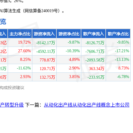
市值3。26%。
法生成（网信算备240019号）。
产转型升级
下一篇：
从动化出产线从动化出产线概念上市公司