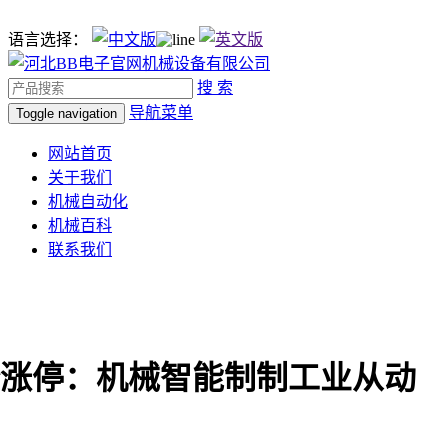
语言选择：
搜 索
导航菜单
Toggle navigation
网站首页
关于我们
机械自动化
机械百科
联系我们
份涨停：机械智能制制工业从动